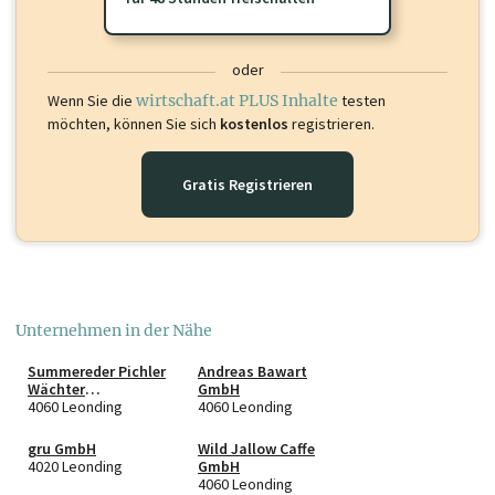
oder
Wenn Sie die
wirtschaft.at PLUS Inhalte
testen
möchten, können Sie sich
kostenlos
registrieren.
Gratis Registrieren
Unternehmen in der Nähe
Summereder Pichler
Andreas Bawart
Wächter
GmbH
Rechtsanwälte
4060 Leonding
4060 Leonding
GmbH
gru GmbH
Wild Jallow Caffe
4020 Leonding
GmbH
4060 Leonding