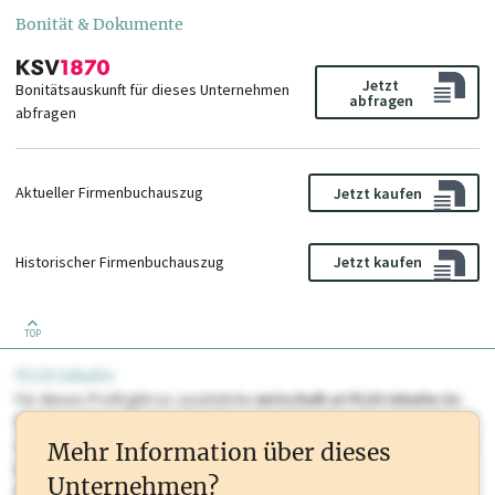
Bonität & Dokumente
Jetzt
Bonitätsauskunft für dieses Unternehmen
abfragen
abfragen
Aktueller Firmenbuchauszug
Jetzt kaufen
Historischer Firmenbuchauszug
Jetzt kaufen
TOP
PLUS Inhalte
Für dieses Profil gibt es zusätzliche
wirtschaft.at PLUS Inhalte
die
Sie momentan nicht einsehen können. Schalten Sie dieses Profil frei
oder loggen Sie sich ein um diese Inhalte zu sehen. wirtschaft.at PLUS
Mehr Information über dieses
Inhalte sind unter anderem Gewerbeberechtigungen, Nationale
Unternehmen?
Marken, Patente, Rechtstatsachen, OTS-Aussendungen, und viele