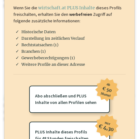
mehr.
Wenn Sie die
wirtschaft.at PLUS Inhalte
dieses Profils
freischalten, erhalten Sie den
werbefreien
Zugriff auf
folgende zusätzliche Informationen:
Historische Daten
Darstellung im zeitlichen Verlauf
Rechtstatsachen (1)
Branchen (1)
Gewerbeberechtigungen (1)
Weitere Profile an dieser Adresse
ab
€ 50
Monat
Abo abschließen und PLUS
wirtschaft.at PLUS
Inhalte von allen Profilen sehen
Für dieses Profil gibt es zusätzliche
wirtschaft.at PLUS Inhalte
die
Sie momentan nicht einsehen können. Schalten Sie dieses Profil frei
oder loggen Sie sich ein um diese Inhalte zu sehen.
nur
€ 4,30
PLUS Inhalte dieses Profils
für 48 Stunden freischalten