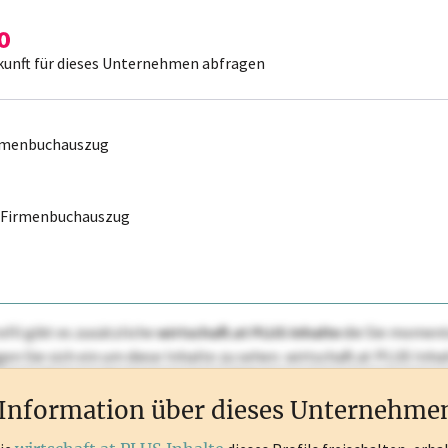
kunft für dieses Unternehmen abfragen
irmenbuchauszug
r Firmenbuchauszug
ofil gibt es zusätzliche
wirtschaft.at PLUS Inhalte
die Sie momenta
ggen Sie sich ein um diese Inhalte zu sehen. wirtschaft.at PLUS I
rken, Patente, Rechtstatsachen, OTS-Aussendungen, und viele m
Information über dieses Unternehme