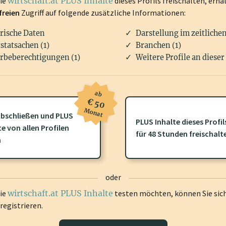
die
wirtschaft.at PLUS Inhalte
dieses Profils freischalten, erha
freien
Zugriff auf folgende zusätzliche Informationen:
rische Daten
Darstellung im zeitliche
statsachen (1)
Branchen (1)
rbeberechtigungen (1)
Weitere Profile an dieser
ab
€ 50
Monat
bschließen und PLUS
PLUS Inhalte dieses Profil
ofil gibt es zusätzliche
wirtschaft.at PLUS Inhalte
die Sie momenta
te von allen Profilen
für 48 Stunden freischalt
gen Sie sich ein um diese Inhalte zu sehen.
n
oder
die
wirtschaft.at PLUS Inhalte
testen möchten, können Sie sic
registrieren.