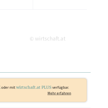
wirtschaft.at
©
E
oder mit
wirtschaft.at PLUS
verfügbar.
Mehr erfahren