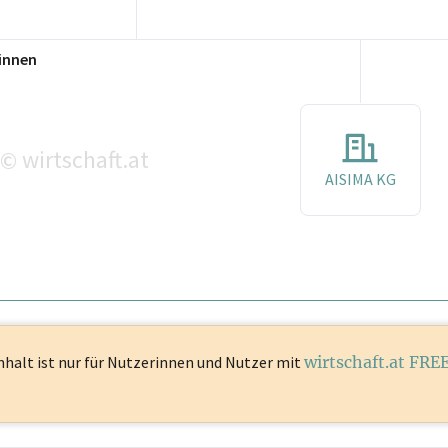
innen
wirtschaft.at
©
AISIMA KG
nhalt ist
nur für Nutzerinnen und Nutzer mit
wirtschaft.at FRE