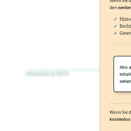
Wenn Sie 
den
werbe
Histo
Recht
Gewe
Abo a
wirtschaft.at PLUS
Für dieses Pr
Inhal
frei oder log
sehe
Wenn Sie 
kostenlos