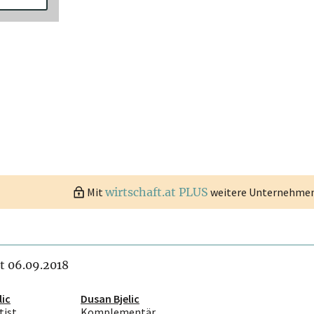
Mit
wirtschaft.at PLUS
weitere Unternehmen 
it 06.09.2018
lic
Dusan Bjelic
ist
Komplementär