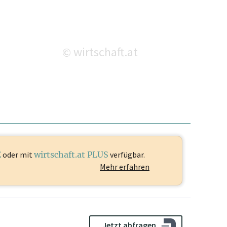
wirtschaft.at
©
E
oder mit
wirtschaft.at PLUS
verfügbar.
Mehr erfahren
Jetzt abfragen