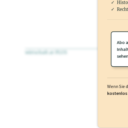
Histo
Recht
Abo a
Inhal
wirtschaft.at PLUS
Für dieses Pr
sehe
frei oder log
Wenn Sie 
kostenlos