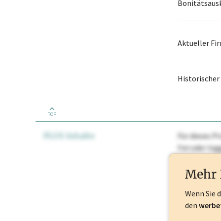
Bonitätsaus
Aktueller F
Historische
TOP
PLUS Inhalte
Für dieses Pr
frei oder lo
Nationale Ma
Mehr 
Wenn Sie 
den
werbe