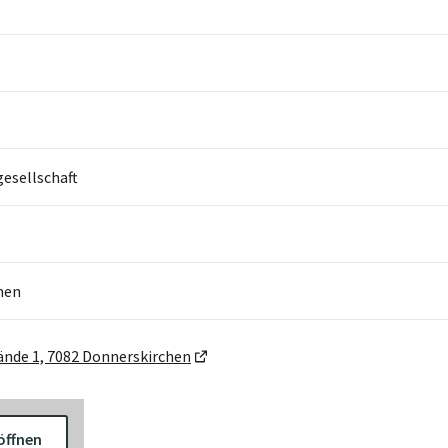
sellschaft
hen
ände 1, 7082 Donnerskirchen
öffnen