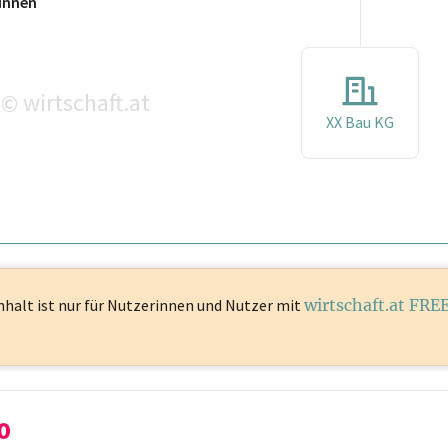
innen
wirtschaft.at
©
XX Bau KG
nhalt ist
nur für Nutzerinnen und Nutzer mit
wirtschaft.at FRE