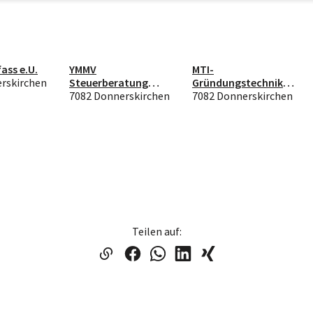
ass e.U.
YMMV
MTI-
rskirchen
Steuerberatung
Gründungstechnik
GmbH
7082 Donnerskirchen
GmbH
7082 Donnerskirchen
Teilen auf: