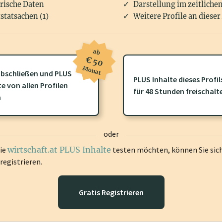
rische Daten
Darstellung im zeitliche
statsachen (1)
Weitere Profile an dieser
ab
€ 50
Monat
bschließen und PLUS
PLUS Inhalte dieses Profil
te von allen Profilen
ofil gibt es zusätzliche
wirtschaft.at PLUS Inhalte
die Sie momenta
für 48 Stunden freischalt
n
gen Sie sich ein um diese Inhalte zu sehen.
oder
die
wirtschaft.at PLUS Inhalte
testen möchten, können Sie sic
registrieren.
Gratis Registrieren