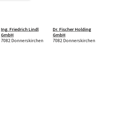
Ing. Friedrich Lindl
Dr. Fischer Holding
GmbH
GmbH
7082 Donnerskirchen
7082 Donnerskirchen