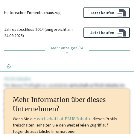
Historischer Firmenbuchauszug
Jetzt kaufen
Jahresabschluss 2024 (eingereicht am
Jetzt kaufen
24.09.2025)
Mehr anzeigen (6)
TOP
PLUS Inhalte
Für dieses Profil gibt es zusätzliche
wirtschaft.at PLUS Inhalte
die
Sie momentan nicht einsehen können. Schalten Sie dieses Profil frei
oder loggen Sie sich ein um diese Inhalte zu sehen. wirtschaft.at PLUS
Mehr Information über dieses
Inhalte sind unter anderem Gewerbeberechtigungen, Nationale
Unternehmen?
Marken, Patente, Rechtstatsachen, OTS-Aussendungen, und viele
mehr.
Wenn Sie die
wirtschaft.at PLUS Inhalte
dieses Profils
freischalten, erhalten Sie den
werbefreien
Zugriff auf
folgende zusätzliche Informationen: