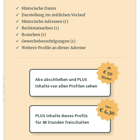
Historische Daten
Darstellung im zeitlichen Verlauf
Historische Adressen (1)
Rechtstatsachen (1)
Branchen (1)
Gewerbeberechtigungen (1)
Weitere Profile an dieser Adresse
ab
€ 50
Monat
wirtschaft.at PLUS
Abo abschließen und PLUS
Für dieses Profil gibt es zusätzliche
Inhalte von allen Profilen sehen
wirtschaft.at PLUS Inhalte
die
Sie momentan nicht einsehen können. Schalten Sie dieses Profil frei
oder loggen Sie sich ein um diese Inhalte zu sehen.
nur
€ 4,30
PLUS Inhalte dieses Profils
für 48 Stunden freischalten