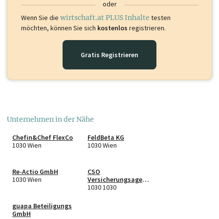
oder
Wenn Sie die
wirtschaft.at PLUS Inhalte
testen
möchten, können Sie sich
kostenlos
registrieren.
Gratis Registrieren
Unternehmen in der Nähe
Chefin&Chef FlexCo
FeldBeta KG
1030 Wien
1030 Wien
Re-Actio GmbH
CSO
1030 Wien
Versicherungsagent
ur e.U.
1030 1030
guapa Beteiligungs
GmbH