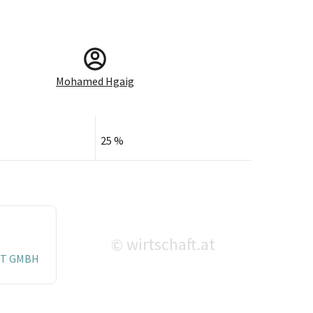
Mohamed Hgaig
25 %
wirtschaft.at
©
T GMBH