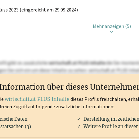
uss 2023 (eingereicht am 29.09.2024)
Mehr anzeigen (5)
ofil gibt es zusätzliche
wirtschaft.at PLUS Inhalte
die Sie momenta
ggen Sie sich ein um diese Inhalte zu sehen. wirtschaft.at PLUS I
rken, Patente, Rechtstatsachen, OTS-Aussendungen, und viele m
Information über dieses Unternehme
die
wirtschaft.at PLUS Inhalte
dieses Profils freischalten, erha
freien
Zugriff auf folgende zusätzliche Informationen:
rische Daten
Darstellung im zeitliche
statsachen (3)
Weitere Profile an dieser