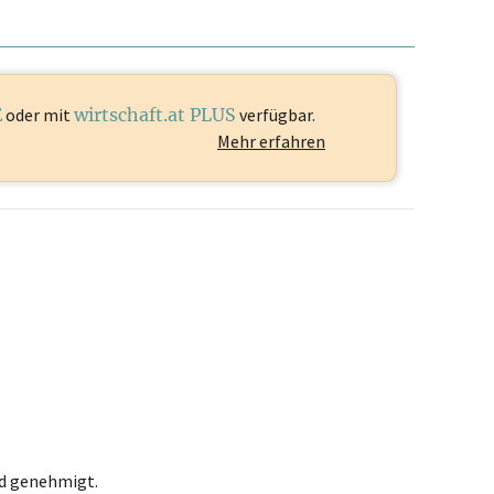
E
oder mit
wirtschaft.at PLUS
verfügbar.
Mehr erfahren
rd genehmigt.