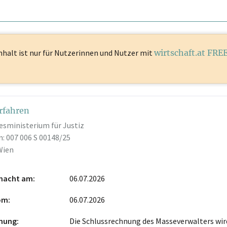
nhalt ist
nur für Nutzerinnen und Nutzer mit
wirtschaft.at FRE
rfahren
esministerium für Justiz
: 007 006 S 00148/25
Wien
macht am
06.07.2026
vom
06.07.2026
hnung
Die Schlussrechnung des Masseverwalters wi