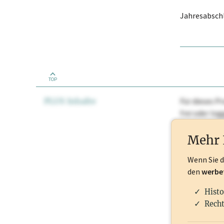
Jahresabschl
TOP
PLUS Inhalte
Für dieses Pr
frei oder lo
Nationale Ma
Mehr 
Wenn Sie 
den
werbe
Histo
Recht