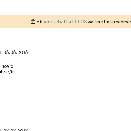
Mit
wirtschaft.at PLUS
weitere Unternehmen 
it 08.08.2018
inovic
ührer/in
it 08.08.2018