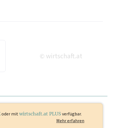
wirtschaft.at
©
E
oder mit
wirtschaft.at PLUS
verfügbar.
Mehr erfahren