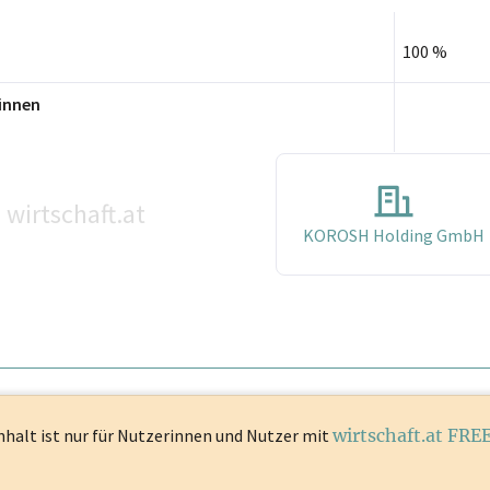
100 %
innen
wirtschaft.at
©
KOROSH Holding GmbH
nhalt ist
nur für Nutzerinnen und Nutzer mit
wirtschaft.at FRE