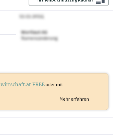
12.12.2024
Wortlaut AG
Namensänderung
t
wirtschaft.at FREE
oder mit
Mehr erfahren