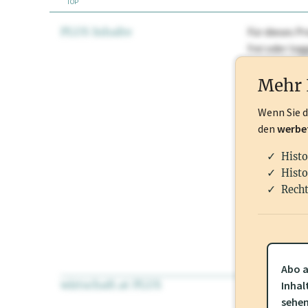
TOP
PLUS Inhalte
Für dieses Pr
frei oder lo
Nationale Ma
Mehr 
Wenn Sie 
den
werbe
Histo
Histo
Recht
Abo a
wirtschaft.at PLUS
Für dieses Pr
Inhal
frei oder log
sehe