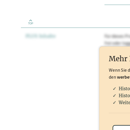
TOP
PLUS Inhalte
Für dieses Pr
frei oder lo
Nationale Ma
Mehr 
Wenn Sie 
den
werbe
Histo
Histo
Weite