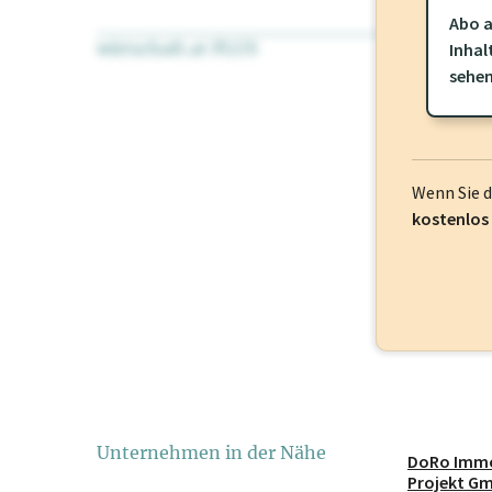
Abo a
wirtschaft.at PLUS
Für dieses Pr
Inhal
frei oder log
sehe
Wenn Sie 
kostenlos
Unternehmen in der Nähe
DoRo Immo
Projekt G