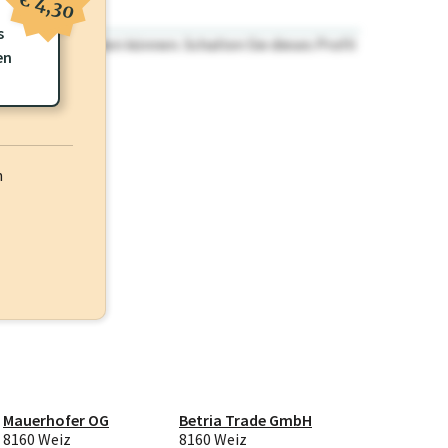
€ 4,30
s
n nicht einsehen können. Schalten Sie dieses Profil
en
h
Mauerhofer OG
Betria Trade GmbH
8160 Weiz
8160 Weiz