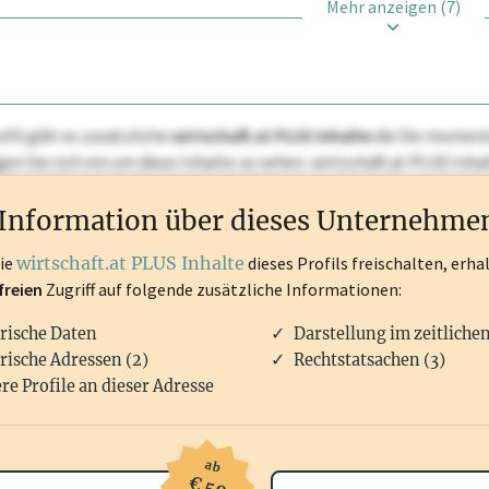
Mehr anzeigen (7)
ofil gibt es zusätzliche
wirtschaft.at PLUS Inhalte
die Sie momenta
ggen Sie sich ein um diese Inhalte zu sehen. wirtschaft.at PLUS I
rken, Patente, Rechtstatsachen, OTS-Aussendungen, und viele m
Information über dieses Unternehme
die
wirtschaft.at PLUS Inhalte
dieses Profils freischalten, erha
freien
Zugriff auf folgende zusätzliche Informationen:
rische Daten
Darstellung im zeitliche
rische Adressen (2)
Rechtstatsachen (3)
re Profile an dieser Adresse
ab
€ 50