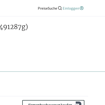
Preise
Suche
Einloggen
491287g)
Firmenbuchauszug kaufen