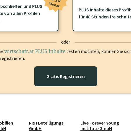
Monat
bschließen und PLUS
PLUS Inhalte dieses Profil
ofil gibt es zusätzliche
wirtschaft.at PLUS Inhalte
die Sie momenta
te von allen Profilen
für 48 Stunden freischalt
gen Sie sich ein um diese Inhalte zu sehen.
n
oder
die
wirtschaft.at PLUS Inhalte
testen möchten, können Sie sic
registrieren.
Gratis Registrieren
bilien
RRH Beteiligungs
Live Forever Young
mbH
GmbH
Institute GmbH