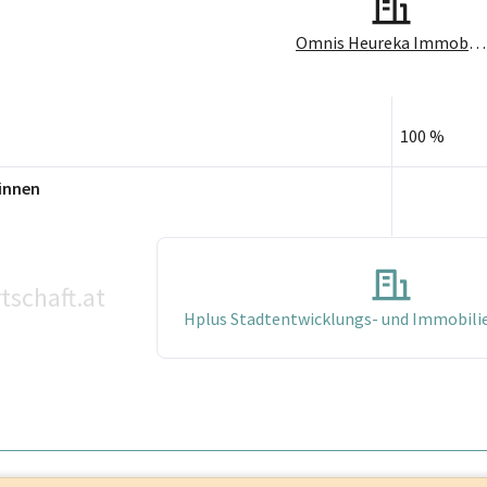
Omnis Heureka Immobilienbesitz und Beteiligungs GmbH
100 %
innen
tschaft.at
Hplus Stadtentwicklungs- und Immobil