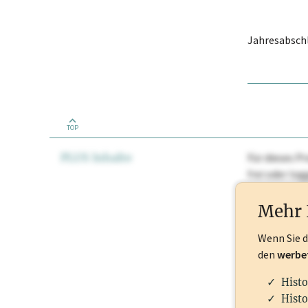
Jahresabschl
TOP
PLUS Inhalte
Für dieses Pr
frei oder lo
Nationale Ma
Mehr 
Wenn Sie 
den
werbe
Histo
Histo