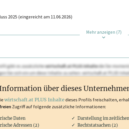
uss 2025 (eingereicht am 11.06.2026)
Mehr anzeigen (7)
ofil gibt es zusätzliche
wirtschaft.at PLUS Inhalte
die Sie momenta
ggen Sie sich ein um diese Inhalte zu sehen. wirtschaft.at PLUS I
rken, Patente, Rechtstatsachen, OTS-Aussendungen, und viele m
Information über dieses Unternehme
die
wirtschaft.at PLUS Inhalte
dieses Profils freischalten, erha
freien
Zugriff auf folgende zusätzliche Informationen:
rische Daten
Darstellung im zeitliche
rische Adressen (2)
Rechtstatsachen (2)