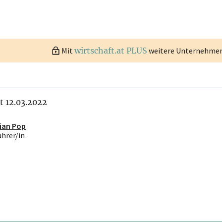
Mit
wirtschaft.at PLUS
weitere Unternehmen 
it 12.03.2022
ian Pop
ührer/in