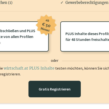
hen (1)
Gewerbeberechtigungen 
ab
€ 50
Monat
bschließen und PLUS
PLUS Inhalte dieses Profil
ofil gibt es zusätzliche
wirtschaft.at PLUS Inhalte
die Sie momenta
te von allen Profilen
für 48 Stunden freischalt
gen Sie sich ein um diese Inhalte zu sehen.
n
oder
die
wirtschaft.at PLUS Inhalte
testen möchten, können Sie sic
registrieren.
Gratis Registrieren