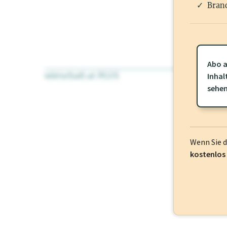
Branc
Abo a
wirtschaft.at PLUS
Für dieses Pr
Inhal
frei oder log
sehe
Wenn Sie 
kostenlos