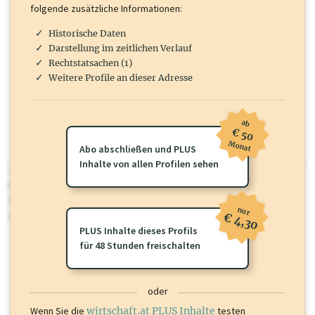
folgende zusätzliche Informationen:
Historische Daten
Darstellung im zeitlichen Verlauf
Rechtstatsachen (1)
Weitere Profile an dieser Adresse
ab
€ 50
Monat
Abo abschließen und PLUS
Inhalte von allen Profilen sehen
wirtschaft.at PLUS
Für dieses Profil gibt es zusätzliche
wirtschaft.at PLUS Inhalte
die
Sie momentan nicht einsehen können. Schalten Sie dieses Profil frei
nur
oder loggen Sie sich ein um diese Inhalte zu sehen.
€ 4,30
PLUS Inhalte dieses Profils
für 48 Stunden freischalten
oder
Wenn Sie die
wirtschaft.at PLUS Inhalte
testen