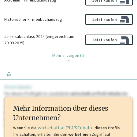
Aktueller Firmenbuchauszug
Jetzt kaufen
Historischer Firmenbuchauszug
Jetzt kaufen
Jahresabschluss 2024 (eingereicht am
Jetzt kaufen
29.09.2025)
Mehr anzeigen (6)
TOP
PLUS Inhalte
Für dieses Profil gibt es zusätzliche
wirtschaft.at PLUS Inhalte
die
Sie momentan nicht einsehen können. Schalten Sie dieses Profil frei
oder loggen Sie sich ein um diese Inhalte zu sehen. wirtschaft.at PLUS
Mehr Information über dieses
Inhalte sind unter anderem Gewerbeberechtigungen, Nationale
Unternehmen?
Marken, Patente, Rechtstatsachen, OTS-Aussendungen, und viele
mehr.
Wenn Sie die
wirtschaft.at PLUS Inhalte
dieses Profils
freischalten, erhalten Sie den
werbefreien
Zugriff auf