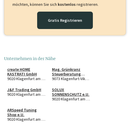
möchten, können Sie sich
kostenlos
registrieren.
Gratis Registrieren
Unternehmen in der Nähe
create HOME
Mag. Grünkranz
KASTRATI GmbH
Steuerberatung
9020 Klagenfurt am Wörthersee
GmbH
9073 Klagenfurt-Viktring
J&F Trading GmbH
SOLUX
9020 Klagenfurt am Wörthersee
SONNENSCHUTZ e.U.
9020 Klagenfurt am Wörthersee
ARSpeed Tuning
Shop e.U.
9020 Klagenfurt am Wörthersee