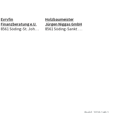
Evryfin
Holzbaumeister
Finanzberatung e.U.
Jürgen Niggas GmbH
8561 Söding-St. Johann
8561 Söding-Sankt Johann
Build: 2026.146.1