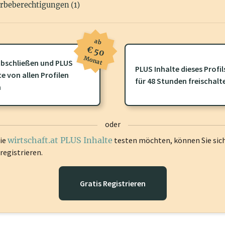
rbeberechtigungen (1)
ab
€ 50
Monat
bschließen und PLUS
PLUS Inhalte dieses Profil
ofil gibt es zusätzliche
wirtschaft.at PLUS Inhalte
die Sie momenta
te von allen Profilen
für 48 Stunden freischalt
gen Sie sich ein um diese Inhalte zu sehen.
n
oder
die
wirtschaft.at PLUS Inhalte
testen möchten, können Sie sic
registrieren.
Gratis Registrieren