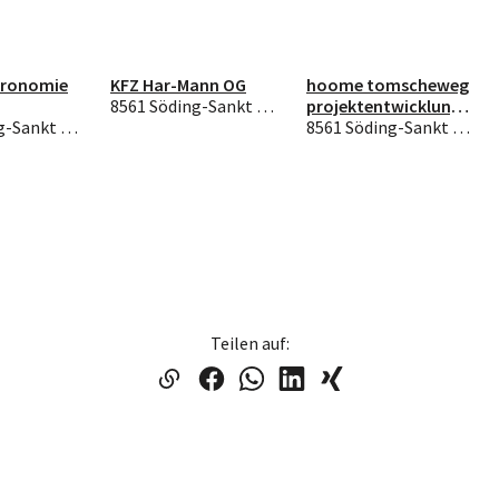
tronomie
KFZ Har-Mann OG
hoome tomscheweg
8561 Söding-Sankt Johann
projektentwicklungs
8561 Söding-Sankt Johann
GmbH
8561 Söding-Sankt Johann
Teilen auf: