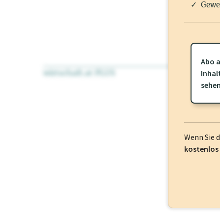
Gewe
Abo a
wirtschaft.at PLUS
Für dieses Pr
Inhal
frei oder log
sehe
Wenn Sie 
kostenlos