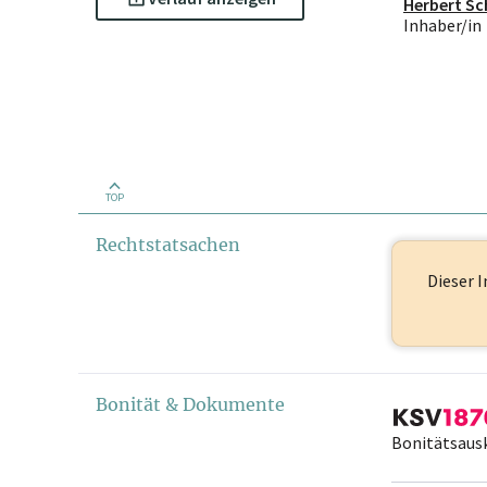
Herbert S
Inhaber/in
TOP
Rechtstatsachen
Dieser I
Bonität & Dokumente
Bonitätsaus