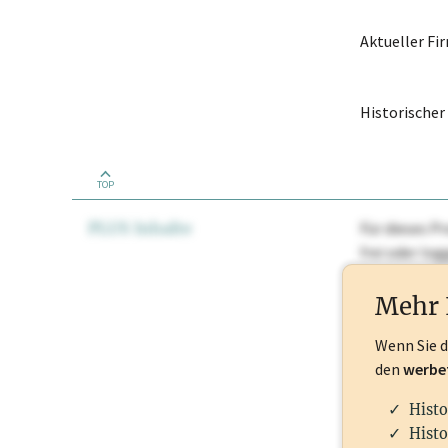
Aktueller F
Historische
TOP
PLUS Inhalte
Für dieses Pr
frei oder lo
Nationale Ma
Mehr 
Wenn Sie 
den
werbe
Histo
Histo