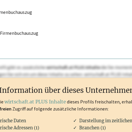
irmenbuchauszug
r Firmenbuchauszug
ofil gibt es zusätzliche
wirtschaft.at PLUS Inhalte
die Sie momenta
ggen Sie sich ein um diese Inhalte zu sehen. wirtschaft.at PLUS I
rken, Patente, Rechtstatsachen, OTS-Aussendungen, und viele m
Information über dieses Unternehme
die
wirtschaft.at PLUS Inhalte
dieses Profils freischalten, erha
freien
Zugriff auf folgende zusätzliche Informationen:
rische Daten
Darstellung im zeitliche
rische Adressen (1)
Branchen (1)