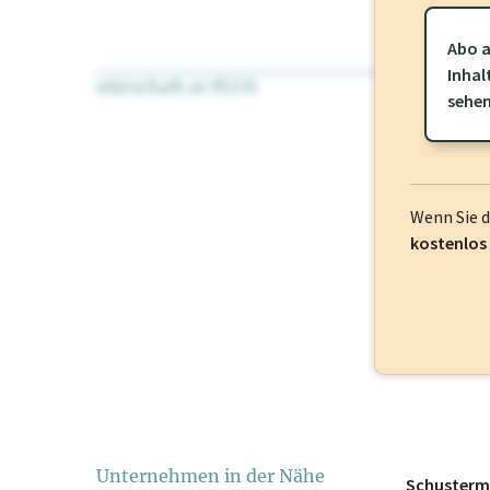
Abo a
Inhal
wirtschaft.at PLUS
Für dieses Pr
sehe
frei oder log
Wenn Sie 
kostenlos
Unternehmen in der Nähe
Schuster