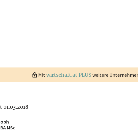
Mit
wirtschaft.at PLUS
weitere Unternehmen 
it 01.03.2018
toph
MBA MSc