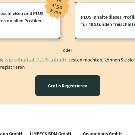
ab
€ 50
Monat
bschließen und PLUS
PLUS Inhalte dieses Profil
te von allen Profilen
ofil gibt es zusätzliche
wirtschaft.at PLUS Inhalte
die Sie momenta
für 48 Stunden freischalt
n
gen Sie sich ein um diese Inhalte zu sehen.
oder
die
wirtschaft.at PLUS Inhalte
testen möchten, können Sie sic
registrieren.
Gratis Registrieren
mann GmbH
LIMBECK BDM GmbH
Gwandhaus GmbH