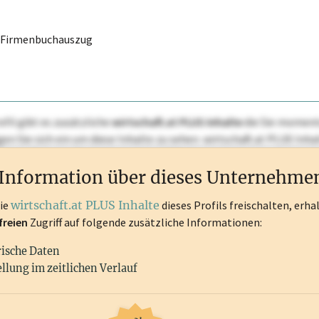
r Firmenbuchauszug
ofil gibt es zusätzliche
wirtschaft.at PLUS Inhalte
die Sie momenta
ggen Sie sich ein um diese Inhalte zu sehen. wirtschaft.at PLUS I
rken, Patente, Rechtstatsachen, OTS-Aussendungen, und viele m
Information über dieses Unternehme
die
wirtschaft.at PLUS Inhalte
dieses Profils freischalten, erha
freien
Zugriff auf folgende zusätzliche Informationen:
rische Daten
llung im zeitlichen Verlauf