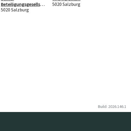
Beteiligungsgesellsch
5020 Salzburg
aft mbH
5020 Salzburg
Build: 2026.146.1