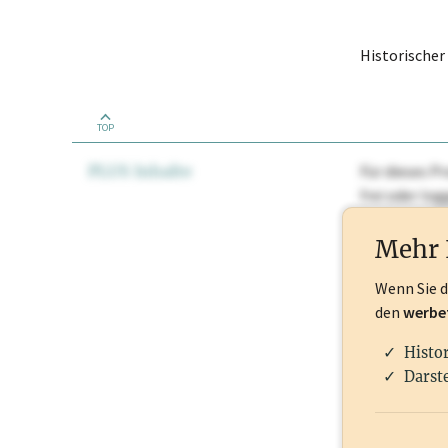
Historische
TOP
PLUS Inhalte
Für dieses Pr
frei oder lo
Nationale Ma
Mehr 
Wenn Sie 
den
werbe
Histo
Darste