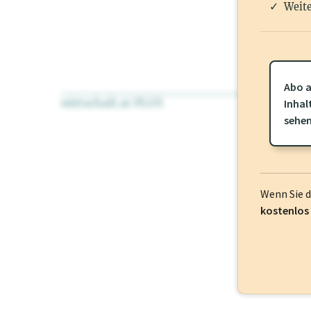
Weite
Abo a
wirtschaft.at PLUS
Für dieses Pr
Inhal
frei oder log
sehe
Wenn Sie 
kostenlos