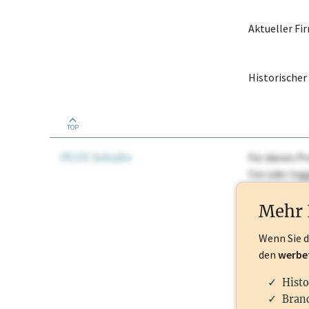
Aktueller F
Historische
TOP
PLUS Inhalte
Für dieses Pr
frei oder lo
Nationale Ma
Mehr 
Wenn Sie 
den
werbe
Histo
Branc