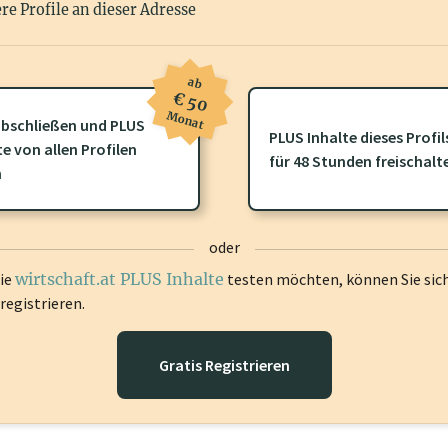
re Profile an dieser Adresse
ab
€ 50
Monat
bschließen und PLUS
PLUS Inhalte dieses Profil
ofil gibt es zusätzliche
wirtschaft.at PLUS Inhalte
die Sie momenta
te von allen Profilen
für 48 Stunden freischalt
gen Sie sich ein um diese Inhalte zu sehen.
n
oder
die
wirtschaft.at PLUS Inhalte
testen möchten, können Sie sic
registrieren.
Gratis Registrieren