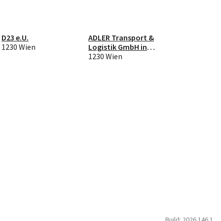
D23 e.U.
ADLER Transport &
1230 Wien
Logistik GmbH in
Liquidation
1230 Wien
Build: 2026.146.1