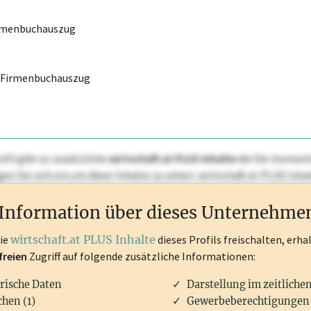
irmenbuchauszug
r Firmenbuchauszug
ofil gibt es zusätzliche
wirtschaft.at PLUS Inhalte
die Sie momenta
ggen Sie sich ein um diese Inhalte zu sehen. wirtschaft.at PLUS I
rken, Patente, Rechtstatsachen, OTS-Aussendungen, und viele m
Information über dieses Unternehme
die
wirtschaft.at PLUS Inhalte
dieses Profils freischalten, erha
freien
Zugriff auf folgende zusätzliche Informationen:
rische Daten
Darstellung im zeitliche
hen (1)
Gewerbeberechtigungen 