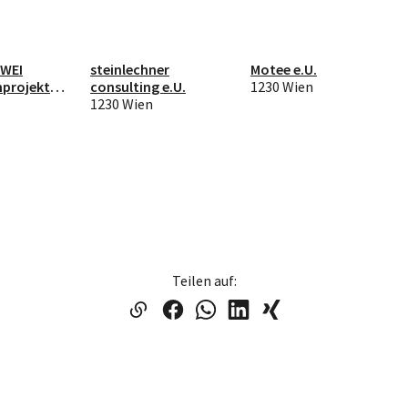
ZWEI
steinlechner
Motee e.U.
nprojekte
consulting e.U.
1230 Wien
1230 Wien
Teilen auf: