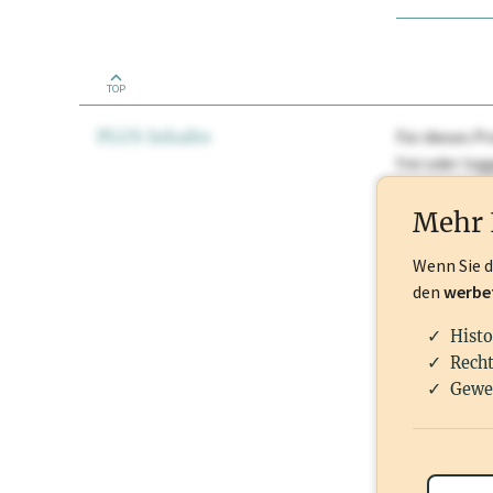
TOP
PLUS Inhalte
Für dieses Pr
frei oder lo
Nationale Ma
Mehr 
Wenn Sie 
den
werbe
Histo
Recht
Gewe