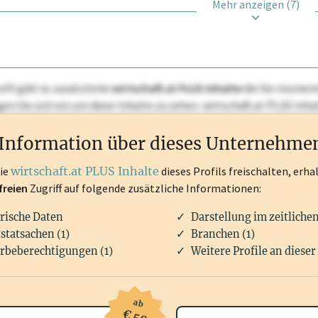
Mehr anzeigen (7)
ofil gibt es zusätzliche
wirtschaft.at PLUS Inhalte
die Sie momenta
ggen Sie sich ein um diese Inhalte zu sehen. wirtschaft.at PLUS I
rken, Patente, Rechtstatsachen, OTS-Aussendungen, und viele m
Information über dieses Unternehme
die
wirtschaft.at PLUS Inhalte
dieses Profils freischalten, erha
freien
Zugriff auf folgende zusätzliche Informationen:
rische Daten
Darstellung im zeitliche
statsachen (1)
Branchen (1)
rbeberechtigungen (1)
Weitere Profile an dieser
ab
€ 50