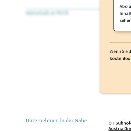
Abo a
wirtschaft.at PLUS
Für dieses Pr
Inhal
frei oder log
sehe
Wenn Sie 
kostenlos
Unternehmen in der Nähe
OT Subhol
Austria G