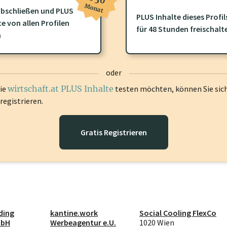
Monat
bschließen und PLUS
PLUS Inhalte dieses Profil
ofil gibt es zusätzliche
wirtschaft.at PLUS Inhalte
die Sie momenta
te von allen Profilen
für 48 Stunden freischalt
gen Sie sich ein um diese Inhalte zu sehen.
n
oder
die
wirtschaft.at PLUS Inhalte
testen möchten, können Sie sic
registrieren.
Gratis Registrieren
ding
kantine.work
Social Cooling FlexCo
mbH
Werbeagentur e.U.
1020 Wien