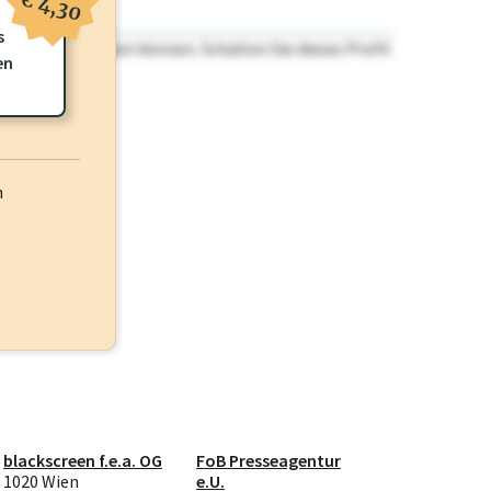
€ 4,30
s
n nicht einsehen können. Schalten Sie dieses Profil
en
h
blackscreen f.e.a. OG
FoB Presseagentur
1020 Wien
e.U.