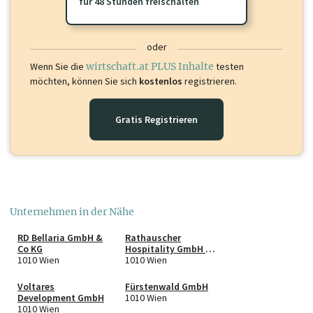
für 48 Stunden freischalten
oder
Wenn Sie die
wirtschaft.at PLUS Inhalte
testen
möchten, können Sie sich
kostenlos
registrieren.
Gratis Registrieren
Unternehmen in der Nähe
RD Bellaria GmbH &
Rathauscher
Co KG
Hospitality GmbH in
1010 Wien
Liqu.
1010 Wien
Voltares
Fürstenwald GmbH
Development GmbH
1010 Wien
1010 Wien