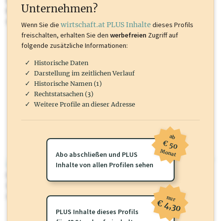
Inhalte sind unter anderem Gewerbeberechtigungen, Nationale
Unternehmen?
Marken, Patente, Rechtstatsachen, OTS-Aussendungen, und viele
mehr.
Wenn Sie die
wirtschaft.at PLUS Inhalte
dieses Profils
freischalten, erhalten Sie den
werbefreien
Zugriff auf
folgende zusätzliche Informationen:
Historische Daten
Darstellung im zeitlichen Verlauf
Historische Namen (1)
Rechtstatsachen (3)
Weitere Profile an dieser Adresse
ab
€ 50
Monat
Abo abschließen und PLUS
wirtschaft.at PLUS
Inhalte von allen Profilen sehen
Für dieses Profil gibt es zusätzliche
wirtschaft.at PLUS Inhalte
die
Sie momentan nicht einsehen können. Schalten Sie dieses Profil frei
oder loggen Sie sich ein um diese Inhalte zu sehen.
nur
€ 4,30
PLUS Inhalte dieses Profils