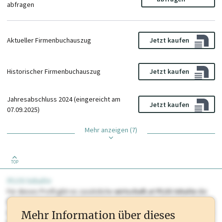
abfragen
Aktueller Firmenbuchauszug
Jetzt kaufen
Historischer Firmenbuchauszug
Jetzt kaufen
Jahresabschluss 2024 (eingereicht am
Jetzt kaufen
07.09.2025)
Mehr anzeigen (7)
TOP
PLUS Inhalte
Für dieses Profil gibt es zusätzliche
wirtschaft.at PLUS Inhalte
die
Sie momentan nicht einsehen können. Schalten Sie dieses Profil frei
oder loggen Sie sich ein um diese Inhalte zu sehen. wirtschaft.at PLUS
Mehr Information über dieses