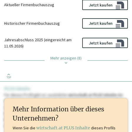
Aktueller Firmenbuchauszug
Jetzt kaufen
Historischer Firmenbuchauszug
Jetzt kaufen
Jahresabschluss 2025 (eingereicht am
Jetzt kaufen
11.05.2026)
Mehr anzeigen (8)
TOP
PLUS Inhalte
Für dieses Profil gibt es zusätzliche
wirtschaft.at PLUS Inhalte
die
Sie momentan nicht einsehen können. Schalten Sie dieses Profil frei
oder loggen Sie sich ein um diese Inhalte zu sehen. wirtschaft.at PLUS
Mehr Information über dieses
Inhalte sind unter anderem Gewerbeberechtigungen, Nationale
Unternehmen?
Marken, Patente, Rechtstatsachen, OTS-Aussendungen, und viele
mehr.
Wenn Sie die
wirtschaft.at PLUS Inhalte
dieses Profils