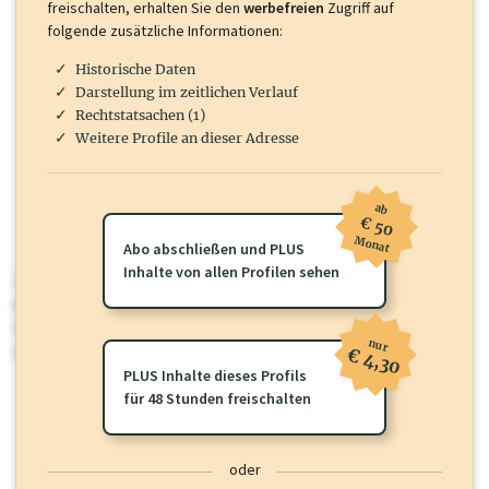
freischalten, erhalten Sie den
werbefreien
Zugriff auf
folgende zusätzliche Informationen:
Historische Daten
Darstellung im zeitlichen Verlauf
Rechtstatsachen (1)
Weitere Profile an dieser Adresse
ab
€ 50
Monat
Abo abschließen und PLUS
Inhalte von allen Profilen sehen
wirtschaft.at PLUS
Für dieses Profil gibt es zusätzliche
wirtschaft.at PLUS Inhalte
die
Sie momentan nicht einsehen können. Schalten Sie dieses Profil frei
nur
oder loggen Sie sich ein um diese Inhalte zu sehen.
€ 4,30
PLUS Inhalte dieses Profils
für 48 Stunden freischalten
oder