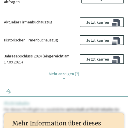
abfragen
Aktueller Firmenbuchauszug
Jetzt kaufen
Historischer Firmenbuchauszug
Jetzt kaufen
Jahresabschluss 2024 (eingereicht am
Jetzt kaufen
17.09.2025)
Mehr anzeigen (7)
TOP
PLUS Inhalte
Für dieses Profil gibt es zusätzliche
wirtschaft.at PLUS Inhalte
die
Sie momentan nicht einsehen können. Schalten Sie dieses Profil frei
oder loggen Sie sich ein um diese Inhalte zu sehen. wirtschaft.at PLUS
Mehr Information über dieses
Inhalte sind unter anderem Gewerbeberechtigungen, Nationale