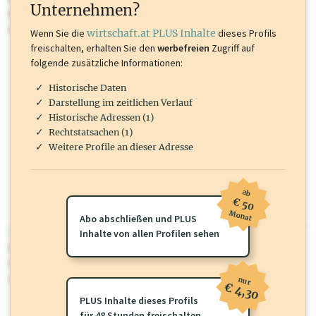
Unternehmen?
Marken, Patente, Rechtstatsachen, OTS-Aussendungen, und viele
mehr.
Wenn Sie die
wirtschaft.at PLUS Inhalte
dieses Profils
freischalten, erhalten Sie den
werbefreien
Zugriff auf
folgende zusätzliche Informationen:
Historische Daten
Darstellung im zeitlichen Verlauf
Historische Adressen (1)
Rechtstatsachen (1)
Weitere Profile an dieser Adresse
ab
€ 50
Monat
Abo abschließen und PLUS
wirtschaft.at PLUS
Inhalte von allen Profilen sehen
Für dieses Profil gibt es zusätzliche
wirtschaft.at PLUS Inhalte
die
Sie momentan nicht einsehen können. Schalten Sie dieses Profil frei
oder loggen Sie sich ein um diese Inhalte zu sehen.
nur
€ 4,30
PLUS Inhalte dieses Profils
für 48 Stunden freischalten