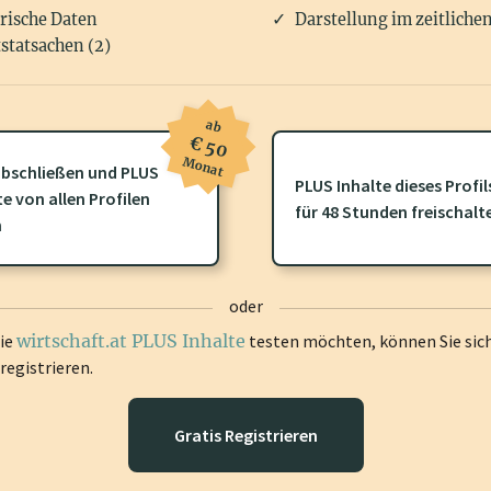
rische Daten
Darstellung im zeitliche
statsachen (2)
ab
€ 50
Monat
bschließen und PLUS
PLUS Inhalte dieses Profil
te von allen Profilen
ofil gibt es zusätzliche
wirtschaft.at PLUS Inhalte
die Sie momenta
für 48 Stunden freischalt
n
gen Sie sich ein um diese Inhalte zu sehen.
oder
die
wirtschaft.at PLUS Inhalte
testen möchten, können Sie sic
registrieren.
Gratis Registrieren