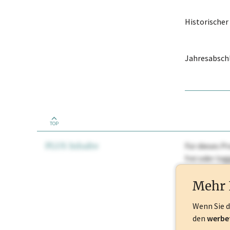
Historische
Jahresabschl
TOP
PLUS Inhalte
Für dieses Pr
frei oder lo
Nationale Ma
Mehr 
Wenn Sie 
den
werbe