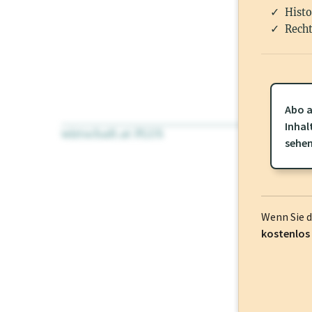
Histo
Recht
Abo a
Inhal
wirtschaft.at PLUS
Für dieses Pr
sehe
frei oder log
Wenn Sie 
kostenlos