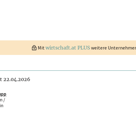
Mit
wirtschaft.at PLUS
weitere Unternehmen 
it 22.04.2026
upp
n /
in