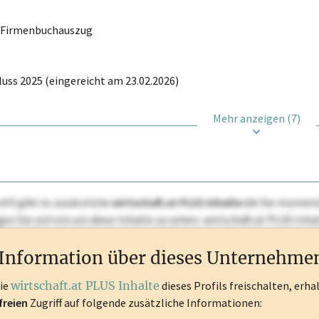
r Firmenbuchauszug
uss 2025 (eingereicht am 23.02.2026)
Mehr anzeigen (7)
ofil gibt es zusätzliche
wirtschaft.at PLUS Inhalte
die Sie momenta
ggen Sie sich ein um diese Inhalte zu sehen. wirtschaft.at PLUS I
rken, Patente, Rechtstatsachen, OTS-Aussendungen, und viele m
Information über dieses Unternehme
die
wirtschaft.at PLUS Inhalte
dieses Profils freischalten, erha
freien
Zugriff auf folgende zusätzliche Informationen: