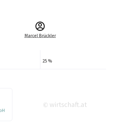
Marcel Brückler
25 %
wirtschaft.at
©
mbH