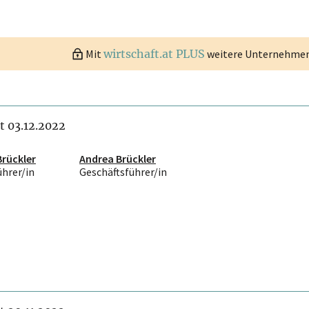
Mit
wirtschaft.at PLUS
weitere Unternehmen 
it 03.12.2022
Brückler
Andrea Brückler
ührer/in
Geschäftsführer/in