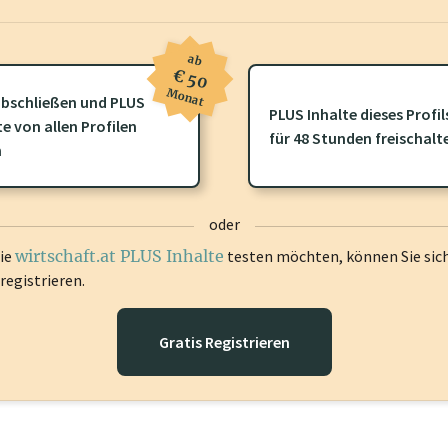
ab
€ 50
Monat
bschließen und PLUS
PLUS Inhalte dieses Profil
ofil gibt es zusätzliche
wirtschaft.at PLUS Inhalte
die Sie momenta
te von allen Profilen
für 48 Stunden freischalt
gen Sie sich ein um diese Inhalte zu sehen.
n
oder
die
wirtschaft.at PLUS Inhalte
testen möchten, können Sie sic
registrieren.
Gratis Registrieren