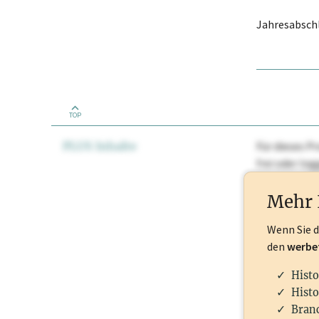
Jahresabschl
TOP
PLUS Inhalte
Für dieses Pr
frei oder lo
Nationale Ma
Mehr 
Wenn Sie 
den
werbe
Histo
Histo
Branc