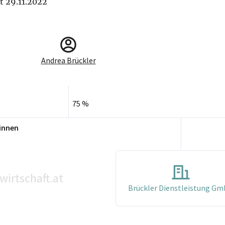
it 29.11.2022
Andrea Brückler
75 %
innen
wirtschaft.at
Brückler Dienstleistung G