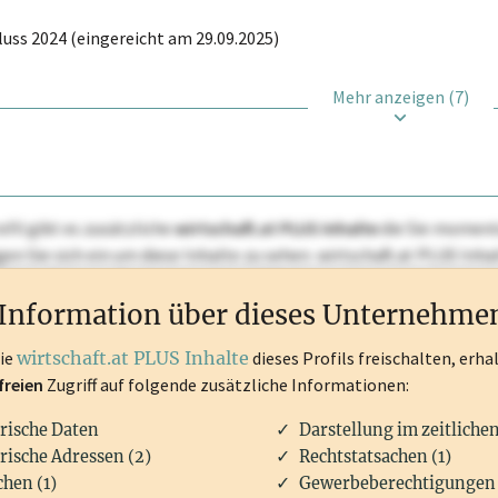
uss 2024 (eingereicht am 29.09.2025)
Mehr anzeigen (7)
ofil gibt es zusätzliche
wirtschaft.at PLUS Inhalte
die Sie momenta
ggen Sie sich ein um diese Inhalte zu sehen. wirtschaft.at PLUS I
rken, Patente, Rechtstatsachen, OTS-Aussendungen, und viele m
Information über dieses Unternehme
die
wirtschaft.at PLUS Inhalte
dieses Profils freischalten, erha
freien
Zugriff auf folgende zusätzliche Informationen:
rische Daten
Darstellung im zeitliche
rische Adressen (2)
Rechtstatsachen (1)
hen (1)
Gewerbeberechtigungen 