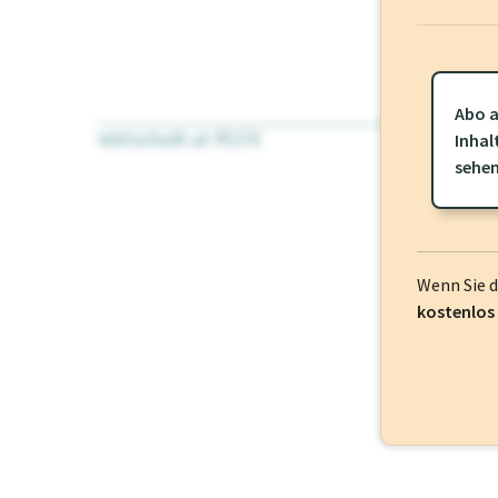
Abo a
wirtschaft.at PLUS
Für dieses Pr
Inhal
frei oder log
sehe
Wenn Sie 
kostenlos