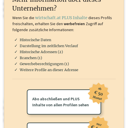
Inhalte sind unter anderem Gewerbeberechtigungen, Nationale
Unternehmen?
Marken, Patente, Rechtstatsachen, OTS-Aussendungen, und viele
mehr.
Wenn Sie die
wirtschaft.at PLUS Inhalte
dieses Profils
freischalten, erhalten Sie den
werbefreien
Zugriff auf
folgende zusätzliche Informationen:
Historische Daten
Darstellung im zeitlichen Verlauf
Historische Adressen (2)
Branchen (1)
Gewerbeberechtigungen (1)
Weitere Profile an dieser Adresse
ab
€ 50
Monat
Abo abschließen und PLUS
wirtschaft.at PLUS
Inhalte von allen Profilen sehen
Für dieses Profil gibt es zusätzliche
wirtschaft.at PLUS Inhalte
die
Sie momentan nicht einsehen können. Schalten Sie dieses Profil frei
oder loggen Sie sich ein um diese Inhalte zu sehen.
nur