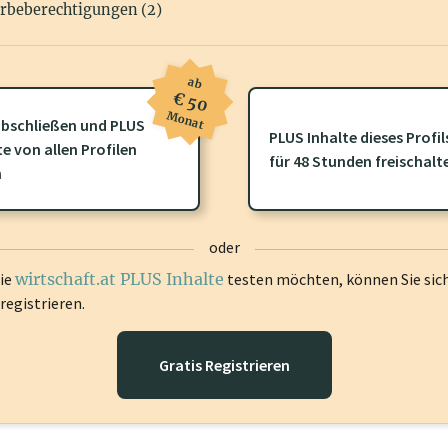
rbeberechtigungen (2)
ab
€ 50
Monat
bschließen und PLUS
PLUS Inhalte dieses Profil
ofil gibt es zusätzliche
wirtschaft.at PLUS Inhalte
die Sie momenta
te von allen Profilen
für 48 Stunden freischalt
gen Sie sich ein um diese Inhalte zu sehen.
n
oder
die
wirtschaft.at PLUS Inhalte
testen möchten, können Sie sic
registrieren.
Gratis Registrieren