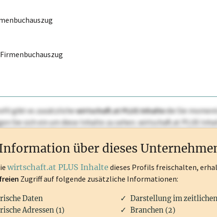
irmenbuchauszug
r Firmenbuchauszug
ofil gibt es zusätzliche
wirtschaft.at PLUS Inhalte
die Sie momenta
ggen Sie sich ein um diese Inhalte zu sehen. wirtschaft.at PLUS I
rken, Patente, Rechtstatsachen, OTS-Aussendungen, und viele m
Information über dieses Unternehme
die
wirtschaft.at PLUS Inhalte
dieses Profils freischalten, erha
freien
Zugriff auf folgende zusätzliche Informationen:
rische Daten
Darstellung im zeitliche
rische Adressen (1)
Branchen (2)