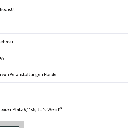
hoc e.U.
nehmer
69
n von Veranstaltungen Handel
bauer Platz 6/7&8, 1170 Wien