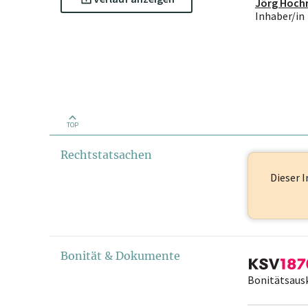
Jörg Hochr
Inhaber/in
TOP
Rechtstatsachen
Dieser I
Bonität & Dokumente
Bonitätsaus