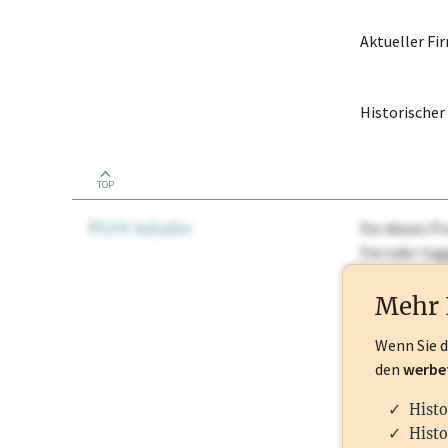
Aktueller F
Historische
TOP
PLUS Inhalte
Für dieses Pr
frei oder lo
Nationale Ma
Mehr 
Wenn Sie 
den
werbe
Histo
Histo