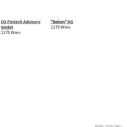
OS Fintech Advisory
"Beben" KG
GmbH
1170 Wien
1170 Wien
Build: 2026.146.1