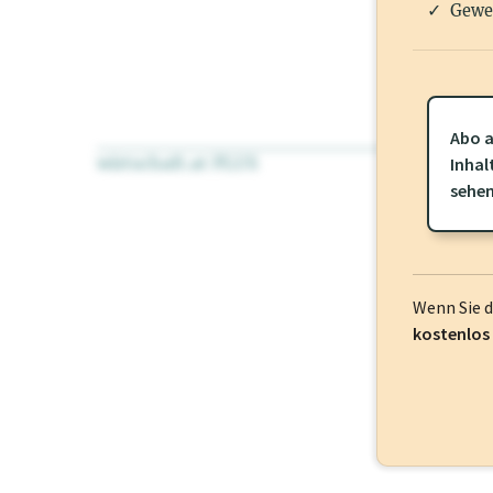
Gewe
Abo a
wirtschaft.at PLUS
Für dieses Pr
Inhal
frei oder log
sehe
Wenn Sie 
kostenlos