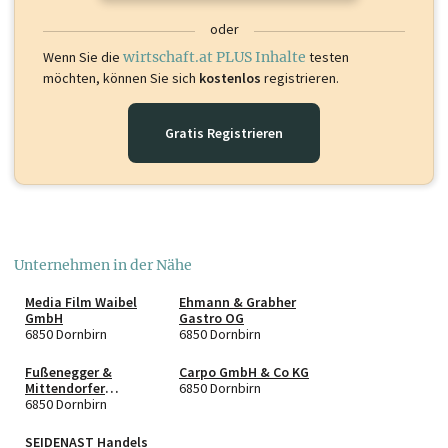
oder
Wenn Sie die
wirtschaft.at PLUS Inhalte
testen
möchten, können Sie sich
kostenlos
registrieren.
Gratis Registrieren
Unternehmen in der Nähe
Media Film Waibel
Ehmann & Grabher
GmbH
Gastro OG
6850 Dornbirn
6850 Dornbirn
Fußenegger &
Carpo GmbH & Co KG
Mittendorfer
6850 Dornbirn
Immobilien
6850 Dornbirn
Verwaltung OG
SEIDENAST Handels