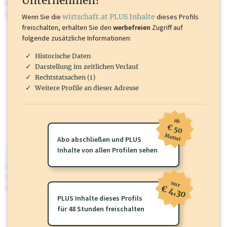
Unternehmen?
Marken, Patente, Rechtstatsachen, OTS-Aussendungen, und viele
mehr.
Wenn Sie die
wirtschaft.at PLUS Inhalte
dieses Profils
freischalten, erhalten Sie den
werbefreien
Zugriff auf
folgende zusätzliche Informationen:
Historische Daten
Darstellung im zeitlichen Verlauf
Rechtstatsachen (1)
Weitere Profile an dieser Adresse
ab
€ 50
Monat
Abo abschließen und PLUS
Inhalte von allen Profilen sehen
wirtschaft.at PLUS
Für dieses Profil gibt es zusätzliche
wirtschaft.at PLUS Inhalte
die
Sie momentan nicht einsehen können. Schalten Sie dieses Profil frei
nur
oder loggen Sie sich ein um diese Inhalte zu sehen.
€ 4,30
PLUS Inhalte dieses Profils
für 48 Stunden freischalten