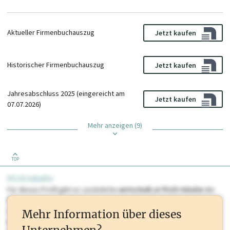
Aktueller Firmenbuchauszug
Jetzt kaufen
Historischer Firmenbuchauszug
Jetzt kaufen
Jahresabschluss 2025 (eingereicht am
Jetzt kaufen
07.07.2026)
Mehr anzeigen (9)
TOP
PLUS Inhalte
Für dieses Profil gibt es zusätzliche
wirtschaft.at PLUS Inhalte
die
Sie momentan nicht einsehen können. Schalten Sie dieses Profil frei
oder loggen Sie sich ein um diese Inhalte zu sehen. wirtschaft.at PLUS
Mehr Information über dieses
Inhalte sind unter anderem Gewerbeberechtigungen, Nationale