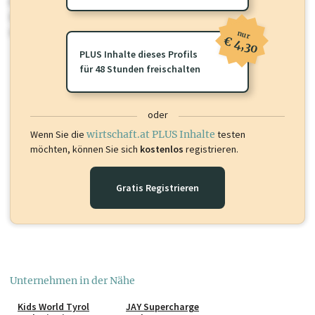
Für dieses Profil gibt es zusätzliche
wirtschaft.at PLUS Inhalte
die
Sie momentan nicht einsehen können. Schalten Sie dieses Profil frei
oder loggen Sie sich ein um diese Inhalte zu sehen.
nur
€ 4,30
PLUS Inhalte dieses Profils
für 48 Stunden freischalten
oder
Wenn Sie die
wirtschaft.at PLUS Inhalte
testen
möchten, können Sie sich
kostenlos
registrieren.
Gratis Registrieren
Unternehmen in der Nähe
Kids World Tyrol
JAY Supercharge