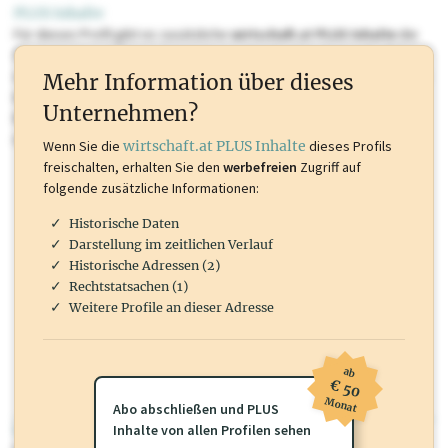
PLUS Inhalte
Für dieses Profil gibt es zusätzliche
wirtschaft.at PLUS Inhalte
die
Sie momentan nicht einsehen können. Schalten Sie dieses Profil frei
oder loggen Sie sich ein um diese Inhalte zu sehen. wirtschaft.at PLUS
Mehr Information über dieses
Inhalte sind unter anderem Gewerbeberechtigungen, Nationale
Unternehmen?
Marken, Patente, Rechtstatsachen, OTS-Aussendungen, und viele
mehr.
Wenn Sie die
wirtschaft.at PLUS Inhalte
dieses Profils
freischalten, erhalten Sie den
werbefreien
Zugriff auf
folgende zusätzliche Informationen:
Historische Daten
Darstellung im zeitlichen Verlauf
Historische Adressen (2)
Rechtstatsachen (1)
Weitere Profile an dieser Adresse
ab
€ 50
Monat
Abo abschließen und PLUS
wirtschaft.at PLUS
Inhalte von allen Profilen sehen