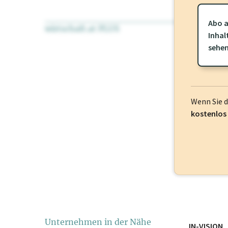
Abo a
wirtschaft.at PLUS
Für dieses Pr
Inhal
frei oder log
sehe
Wenn Sie 
kostenlos
Unternehmen in der Nähe
IN-VISION