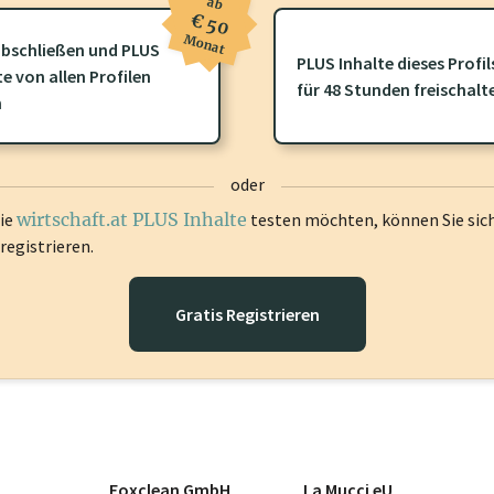
ab
€ 50
Monat
bschließen und PLUS
ofil gibt es zusätzliche
wirtschaft.at PLUS Inhalte
die Sie momenta
PLUS Inhalte dieses Profil
te von allen Profilen
gen Sie sich ein um diese Inhalte zu sehen.
für 48 Stunden freischalt
n
oder
die
wirtschaft.at PLUS Inhalte
testen möchten, können Sie sic
registrieren.
Gratis Registrieren
Foxclean GmbH
La Mucci eU