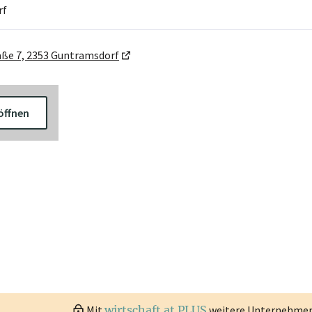
rf
aße 7, 2353 Guntramsdorf
öffnen
Mit
wirtschaft.at PLUS
weitere Unternehmen 