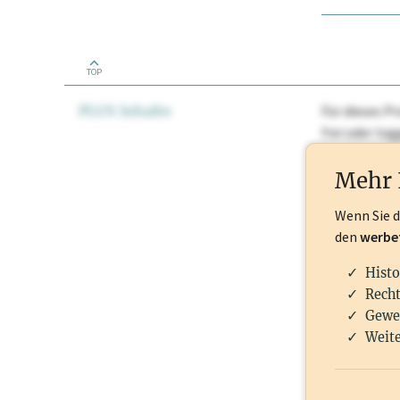
TOP
PLUS Inhalte
Für dieses Pr
frei oder lo
Nationale Ma
Mehr 
Wenn Sie 
den
werbe
Histo
Recht
Gewe
Weite