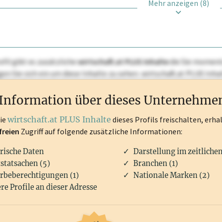
Mehr anzeigen (8)
ofil gibt es zusätzliche
wirtschaft.at PLUS Inhalte
die Sie momenta
ggen Sie sich ein um diese Inhalte zu sehen. wirtschaft.at PLUS I
rken, Patente, Rechtstatsachen, OTS-Aussendungen, und viele m
Information über dieses Unternehme
die
wirtschaft.at PLUS Inhalte
dieses Profils freischalten, erha
freien
Zugriff auf folgende zusätzliche Informationen:
rische Daten
Darstellung im zeitliche
statsachen (5)
Branchen (1)
rbeberechtigungen (1)
Nationale Marken (2)
re Profile an dieser Adresse