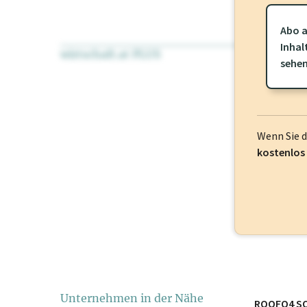
Abo a
Inhal
wirtschaft.at PLUS
Für dieses Pr
sehe
frei oder log
Wenn Sie 
kostenlos
Unternehmen in der Nähe
ROOFO4 S