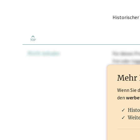
Historische
TOP
PLUS Inhalte
Für dieses Pr
frei oder lo
Nationale Ma
Mehr 
Wenn Sie 
den
werbe
Histo
Weite