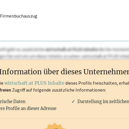
r Firmenbuchauszug
ofil gibt es zusätzliche
wirtschaft.at PLUS Inhalte
die Sie momenta
ggen Sie sich ein um diese Inhalte zu sehen. wirtschaft.at PLUS I
rken, Patente, Rechtstatsachen, OTS-Aussendungen, und viele m
Information über dieses Unternehme
die
wirtschaft.at PLUS Inhalte
dieses Profils freischalten, erha
freien
Zugriff auf folgende zusätzliche Informationen:
rische Daten
Darstellung im zeitliche
re Profile an dieser Adresse