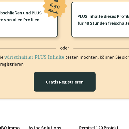
ab
€ 50
Monat
bschließen und PLUS
PLUS Inhalte dieses Profil
te von allen Profilen
ofil gibt es zusätzliche
wirtschaft.at PLUS Inhalte
die Sie momenta
für 48 Stunden freischalt
n
gen Sie sich ein um diese Inhalte zu sehen.
oder
die
wirtschaft.at PLUS Inhalte
testen möchten, können Sie sic
registrieren.
Gratis Registrieren
OBO Immo
Aytac Solutions
Remise1120 Projekt