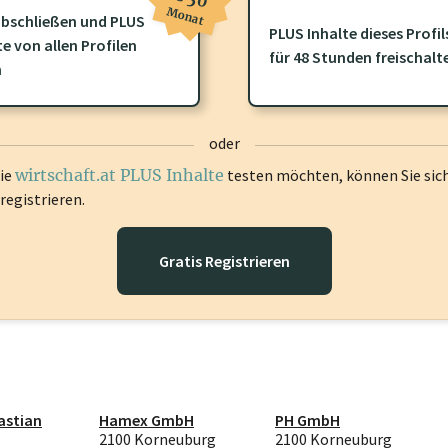
Monat
bschließen und PLUS
PLUS Inhalte dieses Profil
ofil gibt es zusätzliche
wirtschaft.at PLUS Inhalte
die Sie momenta
te von allen Profilen
für 48 Stunden freischalt
gen Sie sich ein um diese Inhalte zu sehen.
n
oder
die
wirtschaft.at PLUS Inhalte
testen möchten, können Sie sic
registrieren.
Gratis Registrieren
astian
Hamex GmbH
PH GmbH
2100 Korneuburg
2100 Korneuburg