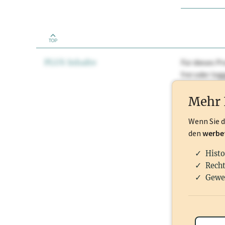
TOP
PLUS Inhalte
Für dieses Pr
frei oder lo
Nationale Ma
Mehr 
Wenn Sie 
den
werbe
Histo
Recht
Gewe