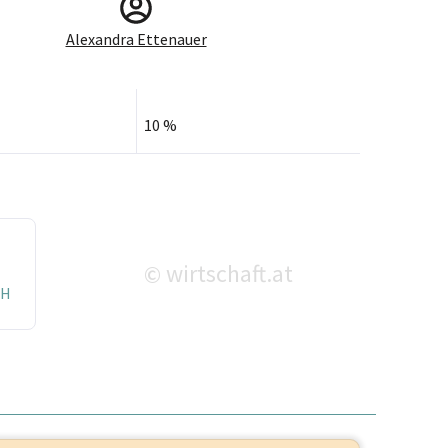
Alexandra Ettenauer
10 %
wirtschaft.at
©
bH