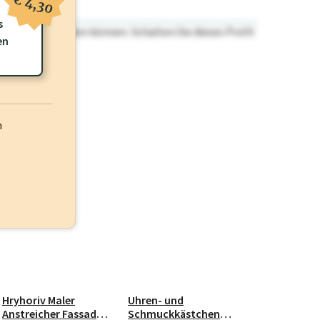
€ 4,30
s
n nicht einsehen können. Schalten Sie dieses Profil
en
h
Hryhoriv Maler
Uhren- und
Anstreicher Fassade
Schmuckkästchen