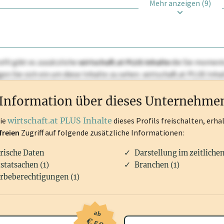
Mehr anzeigen (9)
ofil gibt es zusätzliche
wirtschaft.at PLUS Inhalte
die Sie momenta
ggen Sie sich ein um diese Inhalte zu sehen. wirtschaft.at PLUS I
rken, Patente, Rechtstatsachen, OTS-Aussendungen, und viele m
Information über dieses Unternehme
die
wirtschaft.at PLUS Inhalte
dieses Profils freischalten, erha
freien
Zugriff auf folgende zusätzliche Informationen:
rische Daten
Darstellung im zeitliche
statsachen (1)
Branchen (1)
rbeberechtigungen (1)
ab
€ 50