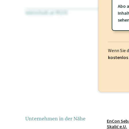
Abo a
wirtschaft.at PLUS
Für dieses Pr
Inhal
frei oder log
sehe
Wenn Sie 
kostenlos
Unternehmen in der Nähe
EnCon Seb
Skalić e.U.