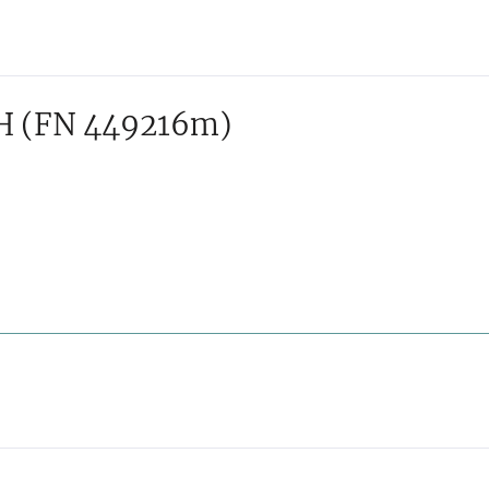
H
(FN 449216m)