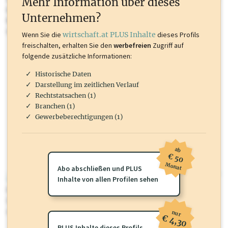
Mehr Information über dieses
Inhalte sind unter anderem Gewerbeberechtigungen, Nationale
Unternehmen?
Marken, Patente, Rechtstatsachen, OTS-Aussendungen, und viele
mehr.
Wenn Sie die
wirtschaft.at PLUS Inhalte
dieses Profils
freischalten, erhalten Sie den
werbefreien
Zugriff auf
folgende zusätzliche Informationen:
Historische Daten
Darstellung im zeitlichen Verlauf
Rechtstatsachen (1)
Branchen (1)
Gewerbeberechtigungen (1)
ab
€ 50
Monat
Abo abschließen und PLUS
wirtschaft.at PLUS
Inhalte von allen Profilen sehen
Für dieses Profil gibt es zusätzliche
wirtschaft.at PLUS Inhalte
die
Sie momentan nicht einsehen können. Schalten Sie dieses Profil frei
oder loggen Sie sich ein um diese Inhalte zu sehen.
nur
€ 4,30
PLUS Inhalte dieses Profils