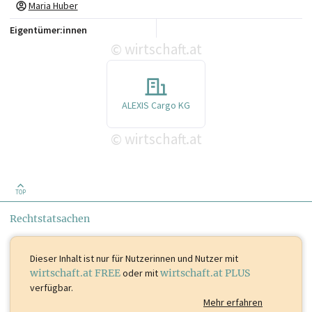
Maria Huber
Eigentümer:innen
wirtschaft.at
©
ALEXIS Cargo KG
wirtschaft.at
©
TOP
Rechtstatsachen
Dieser Inhalt ist
nur für Nutzerinnen und Nutzer mit
wirtschaft.at FREE
oder mit
wirtschaft.at PLUS
verfügbar.
Mehr erfahren