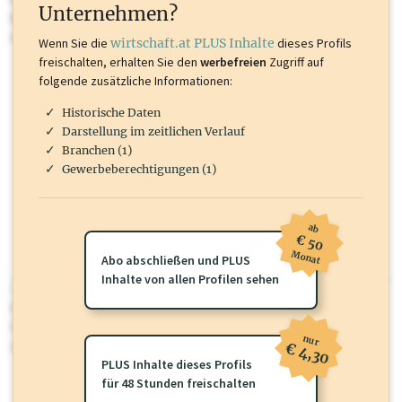
Unternehmen?
Marken, Patente, Rechtstatsachen, OTS-Aussendungen, und viele
mehr.
Wenn Sie die
wirtschaft.at PLUS Inhalte
dieses Profils
freischalten, erhalten Sie den
werbefreien
Zugriff auf
folgende zusätzliche Informationen:
Historische Daten
Darstellung im zeitlichen Verlauf
Branchen (1)
Gewerbeberechtigungen (1)
ab
€ 50
Monat
Abo abschließen und PLUS
Inhalte von allen Profilen sehen
wirtschaft.at PLUS
Für dieses Profil gibt es zusätzliche
wirtschaft.at PLUS Inhalte
die
Sie momentan nicht einsehen können. Schalten Sie dieses Profil frei
nur
oder loggen Sie sich ein um diese Inhalte zu sehen.
€ 4,30
PLUS Inhalte dieses Profils
für 48 Stunden freischalten