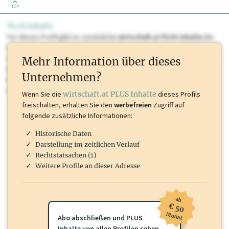
TOP
PLUS Inhalte
Für dieses Profil gibt es zusätzliche
wirtschaft.at PLUS Inhalte
die
Sie momentan nicht einsehen können. Schalten Sie dieses Profil frei
oder loggen Sie sich ein um diese Inhalte zu sehen. wirtschaft.at PLUS
Mehr Information über dieses
Inhalte sind unter anderem Gewerbeberechtigungen, Nationale
Unternehmen?
Marken, Patente, Rechtstatsachen, OTS-Aussendungen, und viele
mehr.
Wenn Sie die
wirtschaft.at PLUS Inhalte
dieses Profils
freischalten, erhalten Sie den
werbefreien
Zugriff auf
folgende zusätzliche Informationen:
Historische Daten
Darstellung im zeitlichen Verlauf
Rechtstatsachen (1)
Weitere Profile an dieser Adresse
ab
€ 50
Monat
Abo abschließen und PLUS
Inhalte von allen Profilen sehen