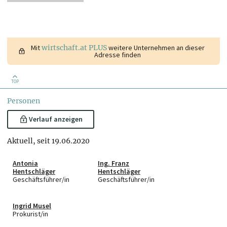
Mit
wirtschaft.at PLUS
weitere Unternehmen an dieser
Adresse finden
TOP
Personen
Verlauf anzeigen
Aktuell, seit 19.06.2020
Antonia
Ing. Franz
Hentschläger
Hentschläger
Geschäftsführer/in
Geschäftsführer/in
Ingrid Musel
Prokurist/in