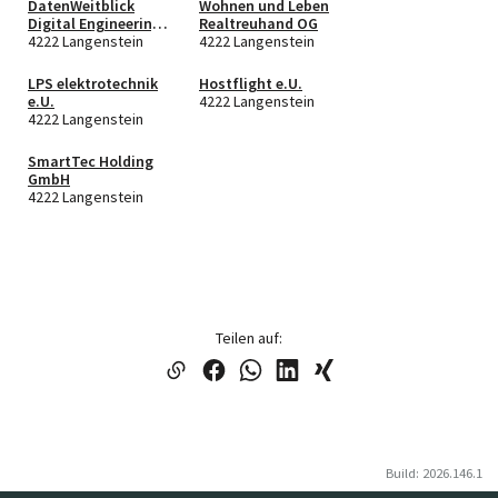
DatenWeitblick
Wohnen und Leben
Digital Engineering
Realtreuhand OG
e.U.
4222 Langenstein
4222 Langenstein
LPS elektrotechnik
Hostflight e.U.
e.U.
4222 Langenstein
4222 Langenstein
SmartTec Holding
GmbH
4222 Langenstein
Teilen auf:
Build: 2026.146.1