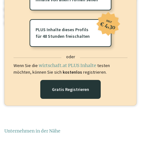
wirtschaft.at PLUS
Für dieses Profil gibt es zusätzliche
wirtschaft.at PLUS Inhalte
die
Sie momentan nicht einsehen können. Schalten Sie dieses Profil frei
nur
oder loggen Sie sich ein um diese Inhalte zu sehen.
€ 4,30
PLUS Inhalte dieses Profils
für 48 Stunden freischalten
oder
Wenn Sie die
wirtschaft.at PLUS Inhalte
testen
möchten, können Sie sich
kostenlos
registrieren.
Gratis Registrieren
Unternehmen in der Nähe