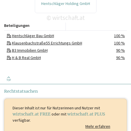
Hentschläger Holding GmbH
wirtschaft.at
©
Beteiligungen
Hentschläger Bau GmbH
100 %
Klausenbachstraße55 Errichtungs GmbH
100 %
B3 Immobilien GmbH
90 %
H & B Real GmbH
90 %
Hentschläger-Stross Projektbaugesellschaft mbH
90 %
LEON 207 Projektentwicklung und Errichtung GmbH in Liquidation
80 %
Dorf 7 Projekterrichtung GmbH
75 %
TOP
F 42 Projektentwicklungs- und ErrichtungsgmbH
75 %
Rechtstatsachen
Regional Wohnbau Magdalena GmbH
75 %
A2H2 Projektentwicklung GmbH
50 %
Dieser Inhalt ist
nur für Nutzerinnen und Nutzer mit
wirtschaft.at FREE
oder mit
wirtschaft.at PLUS
verfügbar.
Mehr erfahren