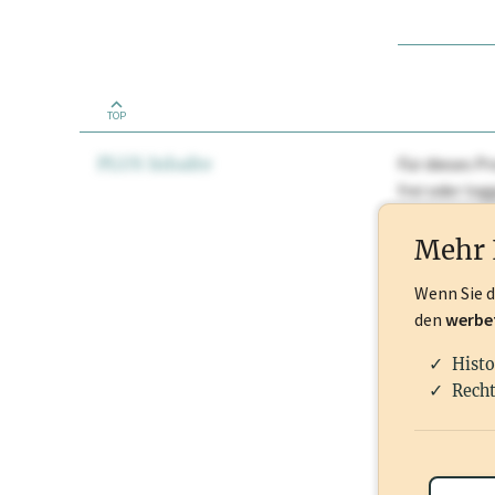
TOP
PLUS Inhalte
Für dieses Pr
frei oder lo
Nationale Ma
Mehr 
Wenn Sie 
den
werbe
Histo
Recht