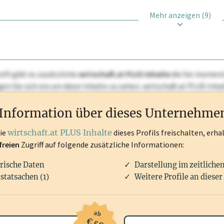
Mehr anzeigen (9)
ofil gibt es zusätzliche
wirtschaft.at PLUS Inhalte
die Sie momenta
ggen Sie sich ein um diese Inhalte zu sehen. wirtschaft.at PLUS I
rken, Patente, Rechtstatsachen, OTS-Aussendungen, und viele m
Information über dieses Unternehme
die
wirtschaft.at PLUS Inhalte
dieses Profils freischalten, erha
freien
Zugriff auf folgende zusätzliche Informationen:
rische Daten
Darstellung im zeitliche
statsachen (1)
Weitere Profile an dieser
ab
€ 50