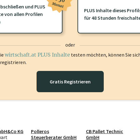
Monat
bschließen und PLUS
PLUS Inhalte dieses Profil
te von allen Profilen
ofil gibt es zusätzliche
wirtschaft.at PLUS Inhalte
die Sie momenta
für 48 Stunden freischalt
n
gen Sie sich ein um diese Inhalte zu sehen.
oder
die
wirtschaft.at PLUS Inhalte
testen möchten, können Sie sic
registrieren.
Gratis Registrieren
mbH&Co KG
Polleros
CB Pallet Technic
wart
Steuerberater GmbH
GmbH