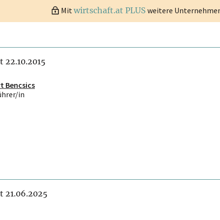
Mit
wirtschaft.at PLUS
weitere Unternehmen 
it 22.10.2015
t Bencsics
ührer/in
it 21.06.2025