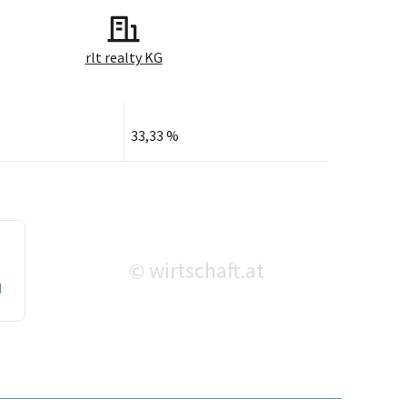
rlt realty KG
33,33 %
wirtschaft.at
©
H