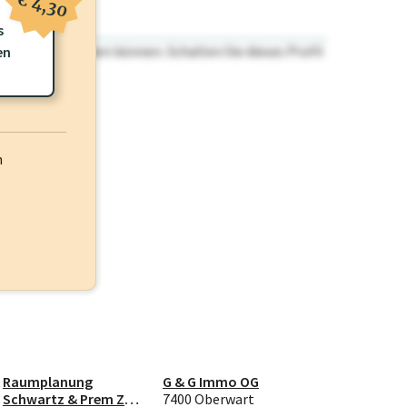
€ 4,30
s
n nicht einsehen können. Schalten Sie dieses Profil
en
h
Raumplanung
G & G Immo OG
Schwartz & Prem ZT
7400 Oberwart