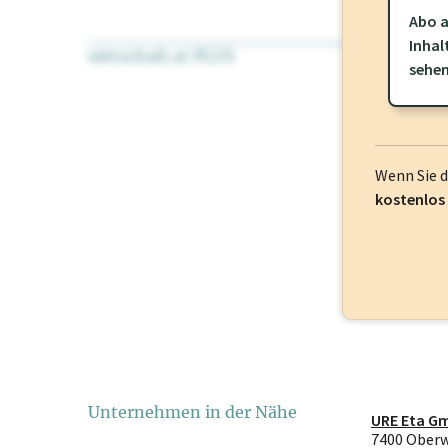
Abo a
Inhal
wirtschaft.at PLUS
Für dieses Pr
sehe
frei oder log
Wenn Sie 
kostenlos
Unternehmen in der Nähe
URE Eta G
7400 Ober