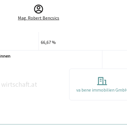
Mag. Robert Bencsics
66,67 %
innen
wirtschaft.at
va bene immobilien Gmb