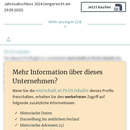
Jahresabschluss 2024 (eingereicht am
Jetzt kaufen
29.09.2025)
Mehr anzeigen (10)
TOP
PLUS Inhalte
Für dieses Profil gibt es zusätzliche
wirtschaft.at PLUS Inhalte
die
Sie momentan nicht einsehen können. Schalten Sie dieses Profil frei
oder loggen Sie sich ein um diese Inhalte zu sehen. wirtschaft.at PLUS
Mehr Information über dieses
Inhalte sind unter anderem Gewerbeberechtigungen, Nationale
Unternehmen?
Marken, Patente, Rechtstatsachen, OTS-Aussendungen, und viele
mehr.
Wenn Sie die
wirtschaft.at PLUS Inhalte
dieses Profils
freischalten, erhalten Sie den
werbefreien
Zugriff auf
folgende zusätzliche Informationen:
Historische Daten
Darstellung im zeitlichen Verlauf
Historische Adressen (4)