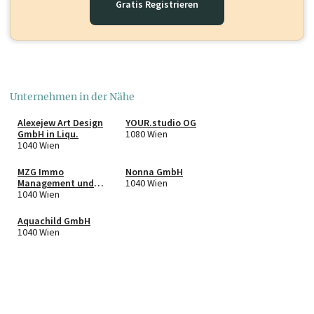
Gratis Registrieren
Unternehmen in der Nähe
Alexejew Art Design
YOUR.studio OG
GmbH in Liqu.
1080 Wien
1040 Wien
MZG Immo
Nonna GmbH
Management und
1040 Wien
Beteiligungs GmbH
1040 Wien
Aquachild GmbH
1040 Wien