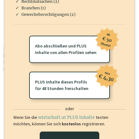
Rechtstatsachen (2)
Branchen (1)
Gewerbeberechtigungen (2)
ab
€ 50
Monat
Abo abschließen und PLUS
wirtschaft.at PLUS
Inhalte von allen Profilen sehen
Für dieses Profil gibt es zusätzliche
wirtschaft.at PLUS Inhalte
die
Sie momentan nicht einsehen können. Schalten Sie dieses Profil frei
oder loggen Sie sich ein um diese Inhalte zu sehen.
nur
€ 4,30
PLUS Inhalte dieses Profils
für 48 Stunden freischalten
oder
Wenn Sie die
wirtschaft.at PLUS Inhalte
testen
möchten, können Sie sich
kostenlos
registrieren.