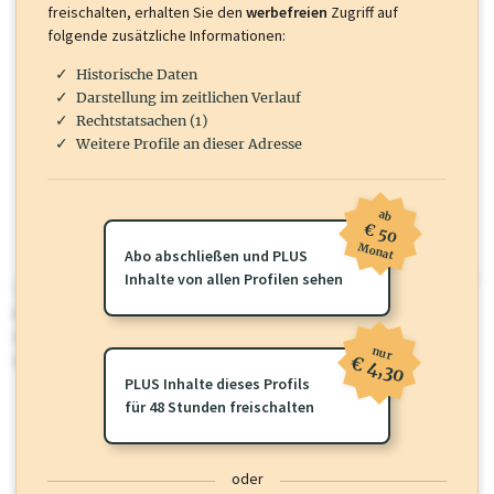
freischalten, erhalten Sie den
werbefreien
Zugriff auf
folgende zusätzliche Informationen:
Historische Daten
Darstellung im zeitlichen Verlauf
Rechtstatsachen (1)
Weitere Profile an dieser Adresse
ab
€ 50
Monat
Abo abschließen und PLUS
Inhalte von allen Profilen sehen
wirtschaft.at PLUS
Für dieses Profil gibt es zusätzliche
wirtschaft.at PLUS Inhalte
die
Sie momentan nicht einsehen können. Schalten Sie dieses Profil frei
nur
oder loggen Sie sich ein um diese Inhalte zu sehen.
€ 4,30
PLUS Inhalte dieses Profils
für 48 Stunden freischalten
oder