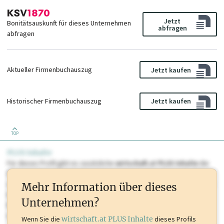
Jetzt
Bonitätsauskunft für dieses Unternehmen
abfragen
abfragen
Aktueller Firmenbuchauszug
Jetzt kaufen
Historischer Firmenbuchauszug
Jetzt kaufen
TOP
PLUS Inhalte
Für dieses Profil gibt es zusätzliche
wirtschaft.at PLUS Inhalte
die
Sie momentan nicht einsehen können. Schalten Sie dieses Profil frei
oder loggen Sie sich ein um diese Inhalte zu sehen. wirtschaft.at PLUS
Mehr Information über dieses
Inhalte sind unter anderem Gewerbeberechtigungen, Nationale
Unternehmen?
Marken, Patente, Rechtstatsachen, OTS-Aussendungen, und viele
mehr.
Wenn Sie die
wirtschaft.at PLUS Inhalte
dieses Profils