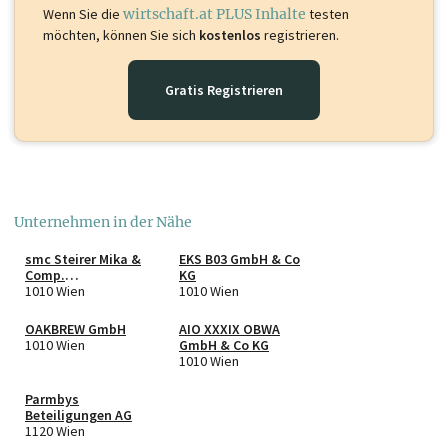
Wenn Sie die
wirtschaft.at PLUS Inhalte
testen
möchten, können Sie sich
kostenlos
registrieren.
Gratis Registrieren
Unternehmen in der Nähe
smc Steirer Mika &
EKS B03 GmbH & Co
Comp.
KG
Wirtschaftsprüfung
1010 Wien
1010 Wien
Steuerberatung
GmbH
OAKBREW GmbH
AIO XXXIX OBWA
1010 Wien
GmbH & Co KG
1010 Wien
Parmbys
Beteiligungen AG
1120 Wien