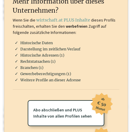
Mehr Information über dieses
Inhalte sind unter anderem Gewerbeberechtigungen, Nationale
Unternehmen?
Marken, Patente, Rechtstatsachen, OTS-Aussendungen, und viele
mehr.
Wenn Sie die
wirtschaft.at PLUS Inhalte
dieses Profils
freischalten, erhalten Sie den
werbefreien
Zugriff auf
folgende zusätzliche Informationen:
Historische Daten
Darstellung im zeitlichen Verlauf
Historische Adressen (1)
Rechtstatsachen (1)
Branchen (1)
Gewerbeberechtigungen (1)
Weitere Profile an dieser Adresse
ab
€ 50
Monat
wirtschaft.at PLUS
Abo abschließen und PLUS
Für dieses Profil gibt es zusätzliche
Inhalte von allen Profilen sehen
wirtschaft.at PLUS Inhalte
die
Sie momentan nicht einsehen können. Schalten Sie dieses Profil frei
oder loggen Sie sich ein um diese Inhalte zu sehen.