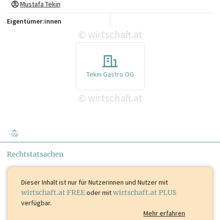
Mustafa Tekin
Eigentümer:innen
wirtschaft.at
©
Tekin Gastro OG
wirtschaft.at
©
TOP
Rechtstatsachen
Dieser Inhalt ist
nur für Nutzerinnen und Nutzer mit
wirtschaft.at FREE
oder mit
wirtschaft.at PLUS
verfügbar.
Mehr erfahren