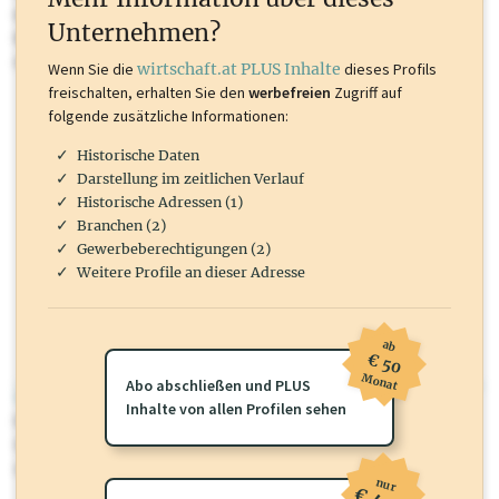
Inhalte sind unter anderem Gewerbeberechtigungen, Nationale
Unternehmen?
Marken, Patente, Rechtstatsachen, OTS-Aussendungen, und viele
mehr.
Wenn Sie die
wirtschaft.at PLUS Inhalte
dieses Profils
freischalten, erhalten Sie den
werbefreien
Zugriff auf
folgende zusätzliche Informationen:
Historische Daten
Darstellung im zeitlichen Verlauf
Historische Adressen (1)
Branchen (2)
Gewerbeberechtigungen (2)
Weitere Profile an dieser Adresse
ab
€ 50
Monat
Abo abschließen und PLUS
wirtschaft.at PLUS
Inhalte von allen Profilen sehen
Für dieses Profil gibt es zusätzliche
wirtschaft.at PLUS Inhalte
die
Sie momentan nicht einsehen können. Schalten Sie dieses Profil frei
oder loggen Sie sich ein um diese Inhalte zu sehen.
nur