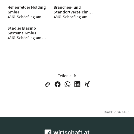
Hehenfelder Holding
Branchen- und
GmbH
Standortverzeichnis,
4861 Schörfling am Attersee
LocaRio
4861 Schörfling am Attersee
Wirtschaftsmarketin
g FlexCo
Stadler Elasmo
Systems GmbH
4861 Schörfling am Attersee
Teilen auf:
Build: 2026.146.1