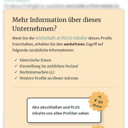
PLUS Inhalte
Für dieses Profil gibt es zusätzliche
wirtschaft.at PLUS Inhalte
die
Sie momentan nicht einsehen können. Schalten Sie dieses Profil frei
oder loggen Sie sich ein um diese Inhalte zu sehen. wirtschaft.at PLUS
Mehr Information über dieses
Inhalte sind unter anderem Gewerbeberechtigungen, Nationale
Unternehmen?
Marken, Patente, Rechtstatsachen, OTS-Aussendungen, und viele
mehr.
Wenn Sie die
wirtschaft.at PLUS Inhalte
dieses Profils
freischalten, erhalten Sie den
werbefreien
Zugriff auf
folgende zusätzliche Informationen:
Historische Daten
Darstellung im zeitlichen Verlauf
Rechtstatsachen (4)
Weitere Profile an dieser Adresse
ab
€ 50
Monat
Abo abschließen und PLUS
Inhalte von allen Profilen sehen
wirtschaft.at PLUS
Für dieses Profil gibt es zusätzliche
wirtschaft.at PLUS Inhalte
die