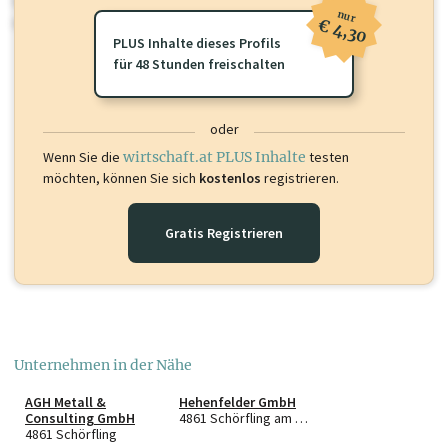
Sie momentan nicht einsehen können. Schalten Sie dieses Profil frei
nur
oder loggen Sie sich ein um diese Inhalte zu sehen.
€ 4,30
PLUS Inhalte dieses Profils
für 48 Stunden freischalten
oder
Wenn Sie die
wirtschaft.at PLUS Inhalte
testen
möchten, können Sie sich
kostenlos
registrieren.
Gratis Registrieren
Unternehmen in der Nähe
AGH Metall &
Hehenfelder GmbH
Consulting GmbH
4861 Schörfling am Attersee
4861 Schörfling