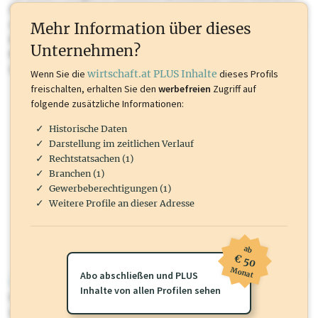
Sie momentan nicht einsehen können. Schalten Sie dieses Profil frei
oder loggen Sie sich ein um diese Inhalte zu sehen. wirtschaft.at PLUS
Mehr Information über dieses
Inhalte sind unter anderem Gewerbeberechtigungen, Nationale
Unternehmen?
Marken, Patente, Rechtstatsachen, OTS-Aussendungen, und viele
mehr.
Wenn Sie die
wirtschaft.at PLUS Inhalte
dieses Profils
freischalten, erhalten Sie den
werbefreien
Zugriff auf
folgende zusätzliche Informationen:
Historische Daten
Darstellung im zeitlichen Verlauf
Rechtstatsachen (1)
Branchen (1)
Gewerbeberechtigungen (1)
Weitere Profile an dieser Adresse
ab
€ 50
Monat
Abo abschließen und PLUS
wirtschaft.at PLUS
Inhalte von allen Profilen sehen
Für dieses Profil gibt es zusätzliche
wirtschaft.at PLUS Inhalte
die
Sie momentan nicht einsehen können. Schalten Sie dieses Profil frei