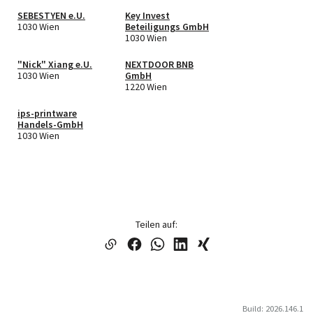
SEBESTYEN e.U.
Key Invest
1030 Wien
Beteiligungs GmbH
1030 Wien
"Nick" Xiang e.U.
NEXTDOOR BNB
1030 Wien
GmbH
1220 Wien
ips-printware
Handels-GmbH
1030 Wien
Teilen auf:
Build: 2026.146.1