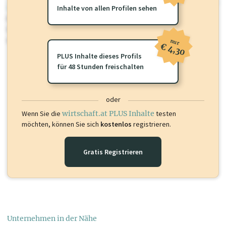
wirtschaft.at PLUS
Inhalte von allen Profilen sehen
Für dieses Profil gibt es zusätzliche
wirtschaft.at PLUS Inhalte
die
Sie momentan nicht einsehen können. Schalten Sie dieses Profil frei
oder loggen Sie sich ein um diese Inhalte zu sehen.
nur
€ 4,30
PLUS Inhalte dieses Profils
für 48 Stunden freischalten
oder
Wenn Sie die
wirtschaft.at PLUS Inhalte
testen
möchten, können Sie sich
kostenlos
registrieren.
Gratis Registrieren
Unternehmen in der Nähe