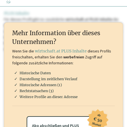
TOP
PLUS Inhalte
Für dieses Profil gibt es zusätzliche
wirtschaft.at PLUS Inhalte
die
Sie momentan nicht einsehen können. Schalten Sie dieses Profil frei
oder loggen Sie sich ein um diese Inhalte zu sehen. wirtschaft.at PLUS
Mehr Information über dieses
Inhalte sind unter anderem Gewerbeberechtigungen, Nationale
Unternehmen?
Marken, Patente, Rechtstatsachen, OTS-Aussendungen, und viele
mehr.
Wenn Sie die
wirtschaft.at PLUS Inhalte
dieses Profils
freischalten, erhalten Sie den
werbefreien
Zugriff auf
folgende zusätzliche Informationen:
Historische Daten
Darstellung im zeitlichen Verlauf
Historische Adressen (1)
Rechtstatsachen (3)
Weitere Profile an dieser Adresse
ab
€ 50
Monat
Abo abschließen und PLUS