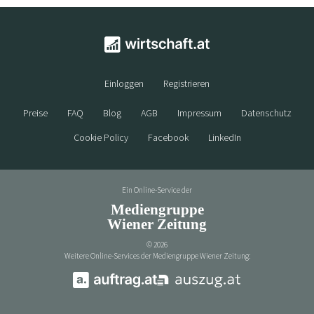
Einloggen
Registrieren
Preise
FAQ
Blog
AGB
Impressum
Datenschutz
Cookie Policy
Facebook
LinkedIn
Ein Online-Service der
Mediengruppe
Wiener Zeitung
©
2026
Weitere Online-Services der Mediengruppe Wiener Zeitung: