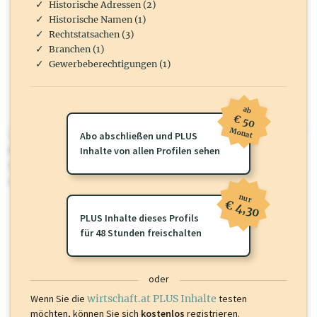
Historische Adressen (2)
Historische Namen (1)
Rechtstatsachen (3)
Branchen (1)
Gewerbeberechtigungen (1)
ab
€ 50
Monat
wirtschaft.at PLUS
Abo abschließen und PLUS
Für dieses Profil gibt es zusätzliche
Inhalte von allen Profilen sehen
wirtschaft.at PLUS Inhalte
die
Sie momentan nicht einsehen können. Schalten Sie dieses Profil frei
oder loggen Sie sich ein um diese Inhalte zu sehen.
nur
€ 4,30
PLUS Inhalte dieses Profils
für 48 Stunden freischalten
oder
Wenn Sie die
wirtschaft.at PLUS Inhalte
testen
möchten, können Sie sich
kostenlos
registrieren.