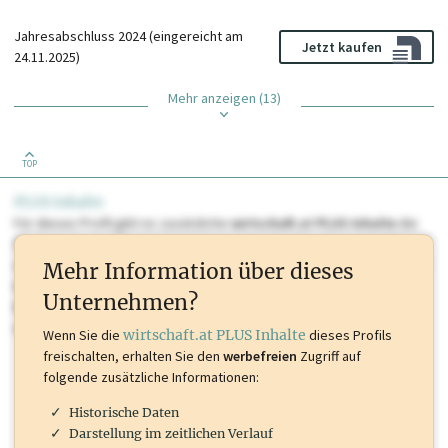
Jahresabschluss 2024 (eingereicht am
Jetzt kaufen
24.11.2025)
Mehr anzeigen (13)
TOP
PLUS Inhalte
Für dieses Profil gibt es zusätzliche
wirtschaft.at PLUS Inhalte
die
Sie momentan nicht einsehen können. Schalten Sie dieses Profil frei
oder loggen Sie sich ein um diese Inhalte zu sehen. wirtschaft.at PLUS
Mehr Information über dieses
Inhalte sind unter anderem Gewerbeberechtigungen, Nationale
Unternehmen?
Marken, Patente, Rechtstatsachen, OTS-Aussendungen, und viele
mehr.
Wenn Sie die
wirtschaft.at PLUS Inhalte
dieses Profils
freischalten, erhalten Sie den
werbefreien
Zugriff auf
folgende zusätzliche Informationen:
Historische Daten
Darstellung im zeitlichen Verlauf