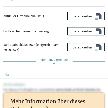
Aktueller Firmenbuchauszug
Jetzt kaufen
Historischer Firmenbuchauszug
Jetzt kaufen
Jahresabschluss 2024 (eingereicht am
Jetzt kaufen
29.09.2025)
Mehr anzeigen (10)
TOP
PLUS Inhalte
Für dieses Profil gibt es zusätzliche
wirtschaft.at PLUS Inhalte
die
Sie momentan nicht einsehen können. Schalten Sie dieses Profil frei
oder loggen Sie sich ein um diese Inhalte zu sehen. wirtschaft.at PLUS
Mehr Information über dieses
Inhalte sind unter anderem Gewerbeberechtigungen, Nationale