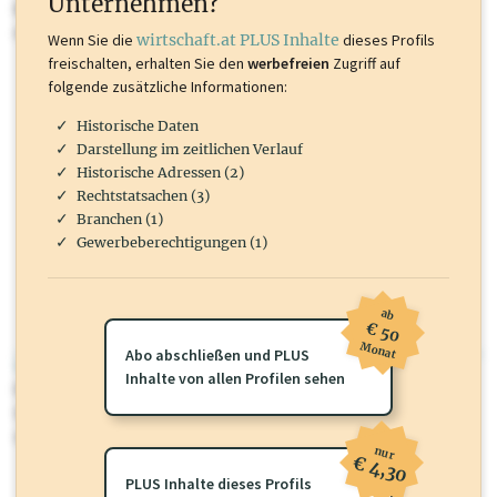
Unternehmen?
Marken, Patente, Rechtstatsachen, OTS-Aussendungen, und viele
mehr.
Wenn Sie die
wirtschaft.at PLUS Inhalte
dieses Profils
freischalten, erhalten Sie den
werbefreien
Zugriff auf
folgende zusätzliche Informationen:
Historische Daten
Darstellung im zeitlichen Verlauf
Historische Adressen (2)
Rechtstatsachen (3)
Branchen (1)
Gewerbeberechtigungen (1)
ab
€ 50
Monat
Abo abschließen und PLUS
wirtschaft.at PLUS
Inhalte von allen Profilen sehen
Für dieses Profil gibt es zusätzliche
wirtschaft.at PLUS Inhalte
die
Sie momentan nicht einsehen können. Schalten Sie dieses Profil frei
oder loggen Sie sich ein um diese Inhalte zu sehen.
nur
€ 4,30
PLUS Inhalte dieses Profils