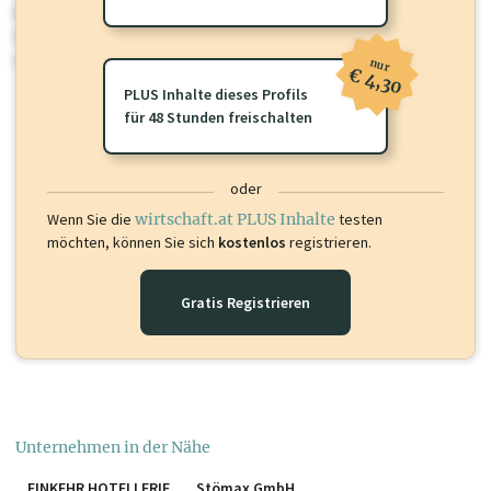
Für dieses Profil gibt es zusätzliche
wirtschaft.at PLUS Inhalte
die
Sie momentan nicht einsehen können. Schalten Sie dieses Profil frei
oder loggen Sie sich ein um diese Inhalte zu sehen.
nur
€ 4,30
PLUS Inhalte dieses Profils
für 48 Stunden freischalten
oder
Wenn Sie die
wirtschaft.at PLUS Inhalte
testen
möchten, können Sie sich
kostenlos
registrieren.
Gratis Registrieren
Unternehmen in der Nähe
EINKEHR HOTELLERIE
Stömax GmbH