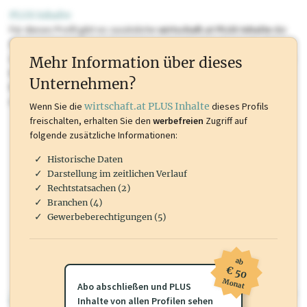
PLUS Inhalte
Für dieses Profil gibt es zusätzliche
wirtschaft.at PLUS Inhalte
die
Sie momentan nicht einsehen können. Schalten Sie dieses Profil frei
oder loggen Sie sich ein um diese Inhalte zu sehen. wirtschaft.at PLUS
Mehr Information über dieses
Inhalte sind unter anderem Gewerbeberechtigungen, Nationale
Unternehmen?
Marken, Patente, Rechtstatsachen, OTS-Aussendungen, und viele
mehr.
Wenn Sie die
wirtschaft.at PLUS Inhalte
dieses Profils
freischalten, erhalten Sie den
werbefreien
Zugriff auf
folgende zusätzliche Informationen:
Historische Daten
Darstellung im zeitlichen Verlauf
Rechtstatsachen (2)
Branchen (4)
Gewerbeberechtigungen (5)
ab
€ 50
Monat
Abo abschließen und PLUS
wirtschaft.at PLUS
Inhalte von allen Profilen sehen