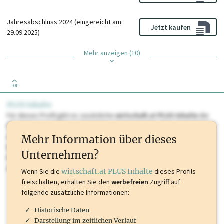
Jahresabschluss 2024 (eingereicht am
Jetzt kaufen
29.09.2025)
Mehr anzeigen (10)
TOP
PLUS Inhalte
Für dieses Profil gibt es zusätzliche
wirtschaft.at PLUS Inhalte
die
Sie momentan nicht einsehen können. Schalten Sie dieses Profil frei
oder loggen Sie sich ein um diese Inhalte zu sehen. wirtschaft.at PLUS
Mehr Information über dieses
Inhalte sind unter anderem Gewerbeberechtigungen, Nationale
Unternehmen?
Marken, Patente, Rechtstatsachen, OTS-Aussendungen, und viele
mehr.
Wenn Sie die
wirtschaft.at PLUS Inhalte
dieses Profils
freischalten, erhalten Sie den
werbefreien
Zugriff auf
folgende zusätzliche Informationen:
Historische Daten
Darstellung im zeitlichen Verlauf