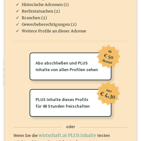
Historische Adressen (1)
Rechtstatsachen (2)
Branchen (2)
Gewerbeberechtigungen (2)
Weitere Profile an dieser Adresse
ab
€ 50
Monat
wirtschaft.at PLUS
Abo abschließen und PLUS
Für dieses Profil gibt es zusätzliche
Inhalte von allen Profilen sehen
wirtschaft.at PLUS Inhalte
die
Sie momentan nicht einsehen können. Schalten Sie dieses Profil frei
oder loggen Sie sich ein um diese Inhalte zu sehen.
nur
€ 4,30
PLUS Inhalte dieses Profils
für 48 Stunden freischalten
oder
Wenn Sie die
wirtschaft.at PLUS Inhalte
testen