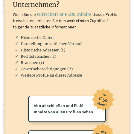
Unternehmen?
Marken, Patente, Rechtstatsachen, OTS-Aussendungen, und viele
mehr.
Wenn Sie die
wirtschaft.at PLUS Inhalte
dieses Profils
freischalten, erhalten Sie den
werbefreien
Zugriff auf
folgende zusätzliche Informationen:
Historische Daten
Darstellung im zeitlichen Verlauf
Historische Adressen (1)
Rechtstatsachen (1)
Branchen (1)
Gewerbeberechtigungen (2)
Weitere Profile an dieser Adresse
ab
€ 50
Monat
wirtschaft.at PLUS
Abo abschließen und PLUS
Für dieses Profil gibt es zusätzliche
Inhalte von allen Profilen sehen
wirtschaft.at PLUS Inhalte
die
Sie momentan nicht einsehen können. Schalten Sie dieses Profil frei
oder loggen Sie sich ein um diese Inhalte zu sehen.
nur