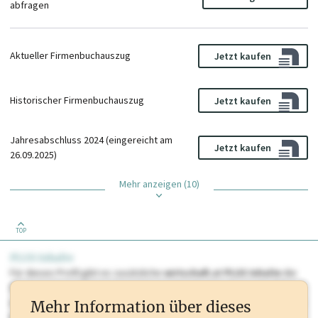
abfragen
Aktueller Firmenbuchauszug
Jetzt kaufen
Historischer Firmenbuchauszug
Jetzt kaufen
Jahresabschluss 2024 (eingereicht am
Jetzt kaufen
26.09.2025)
Mehr anzeigen (10)
TOP
PLUS Inhalte
Für dieses Profil gibt es zusätzliche
wirtschaft.at PLUS Inhalte
die
Sie momentan nicht einsehen können. Schalten Sie dieses Profil frei
oder loggen Sie sich ein um diese Inhalte zu sehen. wirtschaft.at PLUS
Mehr Information über dieses
Inhalte sind unter anderem Gewerbeberechtigungen, Nationale