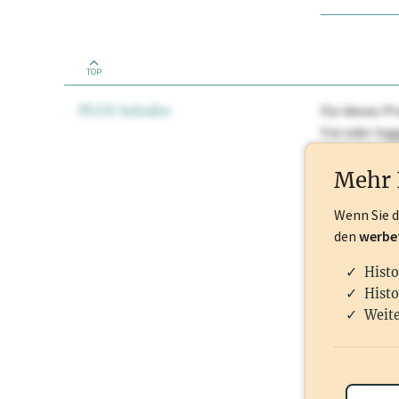
TOP
PLUS Inhalte
Für dieses Pr
frei oder lo
Nationale Ma
Mehr 
Wenn Sie 
den
werbe
Histo
Histo
Weite