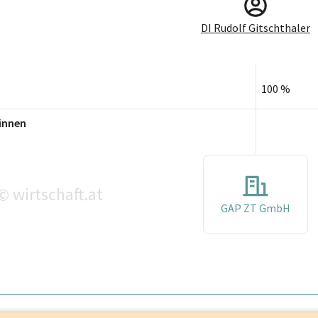
DI Rudolf Gitschthaler
100 %
innen
wirtschaft.at
©
GAP ZT GmbH