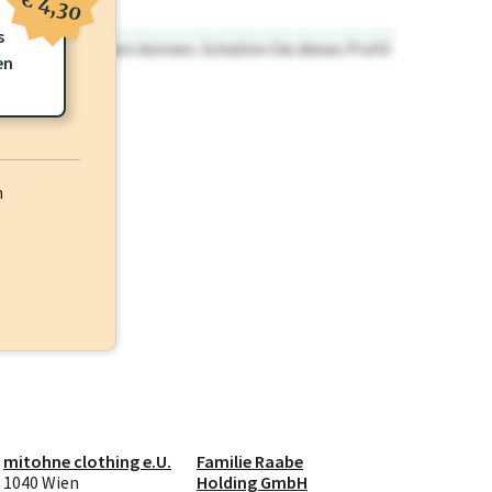
€ 4,30
s
n nicht einsehen können. Schalten Sie dieses Profil
en
h
mitohne clothing e.U.
Familie Raabe
1040 Wien
Holding GmbH