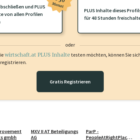
Monat
bschließen und PLUS
PLUS Inhalte dieses Profil
ofil gibt es zusätzliche
wirtschaft.at PLUS Inhalte
die Sie momenta
te von allen Profilen
für 48 Stunden freischalt
gen Sie sich ein um diese Inhalte zu sehen.
n
oder
die
wirtschaft.at PLUS Inhalte
testen möchten, können Sie sic
registrieren.
Gratis Registrieren
provement
MXV II AT Beteiligungs
ParP -
ts gmbh
AG
PeopleAtRightPlace