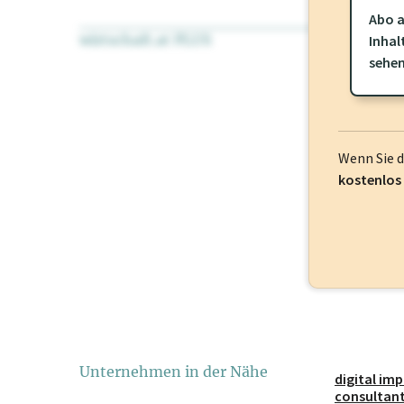
Abo a
wirtschaft.at PLUS
Für dieses Pr
Inhal
frei oder log
sehe
Wenn Sie 
kostenlos
Unternehmen in der Nähe
digital im
consultan