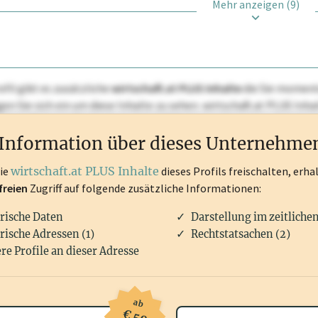
Mehr anzeigen (9)
ofil gibt es zusätzliche
wirtschaft.at PLUS Inhalte
die Sie momenta
ggen Sie sich ein um diese Inhalte zu sehen. wirtschaft.at PLUS I
rken, Patente, Rechtstatsachen, OTS-Aussendungen, und viele m
Information über dieses Unternehme
die
wirtschaft.at PLUS Inhalte
dieses Profils freischalten, erha
freien
Zugriff auf folgende zusätzliche Informationen:
rische Daten
Darstellung im zeitliche
rische Adressen (1)
Rechtstatsachen (2)
re Profile an dieser Adresse
ab
€ 50