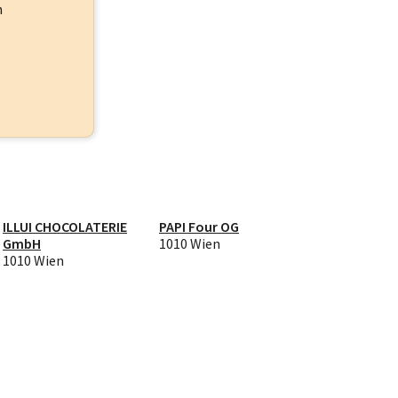
h
ILLUI CHOCOLATERIE
PAPI Four OG
GmbH
1010 Wien
1010 Wien