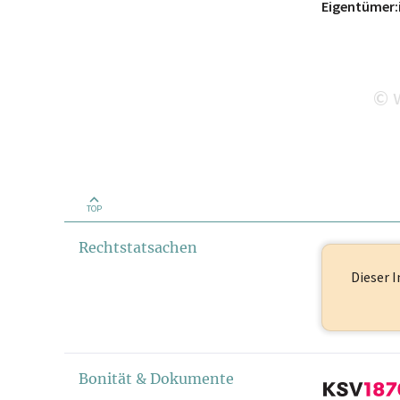
Eigentümer:
w
©
TOP
Rechtstatsachen
Dieser I
Bonität & Dokumente