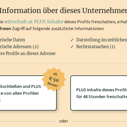
rken, Patente, Rechtstatsachen, OTS-Aussendungen, und viele m
Information über dieses Unternehme
die
wirtschaft.at PLUS Inhalte
dieses Profils freischalten, erha
freien
Zugriff auf folgende zusätzliche Informationen:
rische Daten
Darstellung im zeitliche
rische Adressen (2)
Rechtstatsachen (1)
re Profile an dieser Adresse
ab
€ 50
Monat
bschließen und PLUS
PLUS Inhalte dieses Profil
ofil gibt es zusätzliche
wirtschaft.at PLUS Inhalte
die Sie momenta
te von allen Profilen
für 48 Stunden freischalt
gen Sie sich ein um diese Inhalte zu sehen.
n
oder