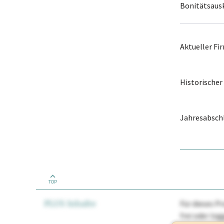
Bonitätsaus
Aktueller F
Historische
Jahresabschl
TOP
PLUS Inhalte
Für dieses Pr
frei oder lo