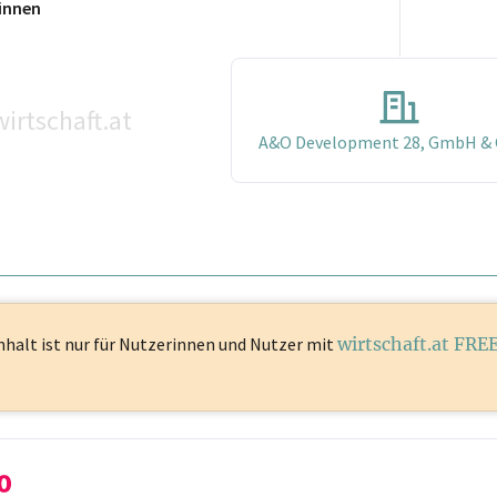
innen
irtschaft.at
A&O Development 28, GmbH & 
nhalt ist
nur für Nutzerinnen und Nutzer mit
wirtschaft.at FRE