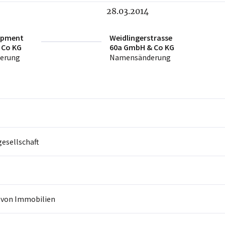
28.03.2014
opment
Weidlingerstrasse
 Co KG
60a GmbH & Co KG
erung
Namensänderung
sellschaft
 von Immobilien