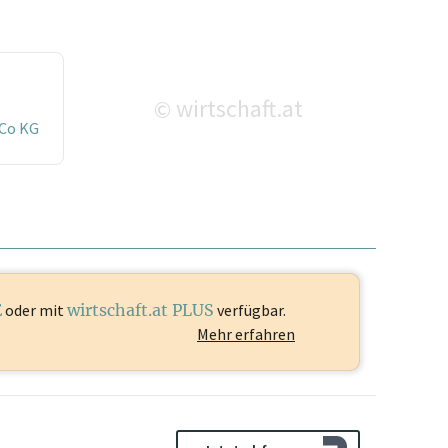
wirtschaft.at
©
Co KG
E
oder mit
wirtschaft.at PLUS
verfügbar.
Mehr erfahren