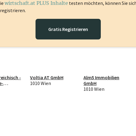
die
wirtschaft.at PLUS Inhalte
testen möchten, können Sie sic
registrieren.
Gratis Registrieren
eichisch -
Voltia AT GmbH
Alm5 Immobilien
e-
1010 Wien
GmbH
GmbH
1010 Wien