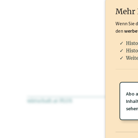
Nationale Ma
Mehr 
Wenn Sie 
den
werbe
Histo
Histo
Weite
Abo a
wirtschaft.at PLUS
Für dieses Pr
Inhal
frei oder log
sehe