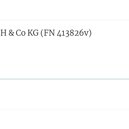
H & Co KG
(FN 413826v)