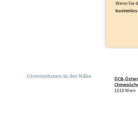
Wenn Sie 
kostenlos
Unternehmen in der Nähe
ÖCB-Österr
Chinesisch
Bildungs-
1010 Wien