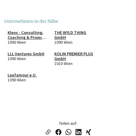
Unternehmen in der Nähe
Kleos - Consulting,
THE WYLD THING
Coaching & Project
GmbH
Management e.U.
1090 Wien
1090 Wien
LLL Ventures GmbH
KOLIN PREMIER PLUS
1090 Wien
GmbH
1010 Wien
Leafamour e.U.
1090 Wien
Teilen auf: