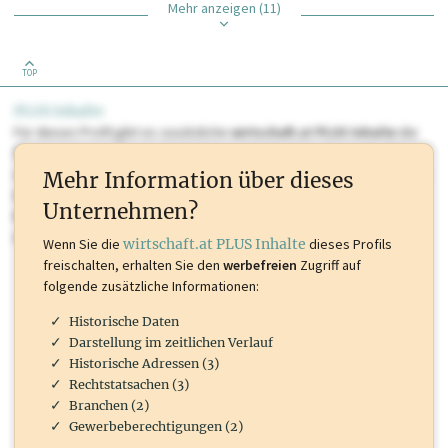
Mehr anzeigen (11)
TOP
PLUS Inhalte
Für dieses Profil gibt es zusätzliche
wirtschaft.at PLUS Inhalte
die
Sie momentan nicht einsehen können. Schalten Sie dieses Profil frei
oder loggen Sie sich ein um diese Inhalte zu sehen. wirtschaft.at PLUS
Mehr Information über dieses
Inhalte sind unter anderem Gewerbeberechtigungen, Nationale
Unternehmen?
Marken, Patente, Rechtstatsachen, OTS-Aussendungen, und viele
mehr.
Wenn Sie die
wirtschaft.at PLUS Inhalte
dieses Profils
freischalten, erhalten Sie den
werbefreien
Zugriff auf
folgende zusätzliche Informationen:
Historische Daten
Darstellung im zeitlichen Verlauf
Historische Adressen (3)
Rechtstatsachen (3)
Branchen (2)
Gewerbeberechtigungen (2)