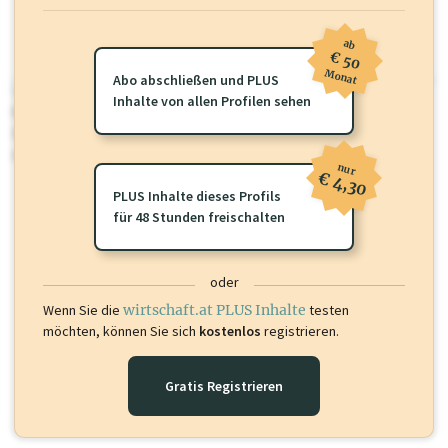
ab
€ 50
Monat
Abo abschließen und PLUS
wirtschaft.at PLUS
Inhalte von allen Profilen sehen
Für dieses Profil gibt es zusätzliche
wirtschaft.at PLUS Inhalte
die
Sie momentan nicht einsehen können. Schalten Sie dieses Profil frei
oder loggen Sie sich ein um diese Inhalte zu sehen.
nur
€ 4,30
PLUS Inhalte dieses Profils
für 48 Stunden freischalten
oder
Wenn Sie die
wirtschaft.at PLUS Inhalte
testen
möchten, können Sie sich
kostenlos
registrieren.
Gratis Registrieren