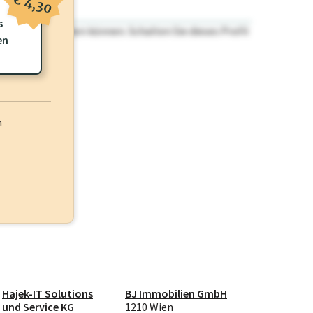
€ 4,30
s
n nicht einsehen können. Schalten Sie dieses Profil
en
h
Hajek-IT Solutions
BJ Immobilien GmbH
und Service KG
1210 Wien