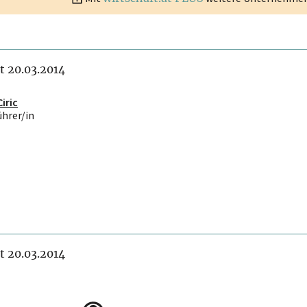
it 20.03.2014
iric
ührer/in
it 20.03.2014