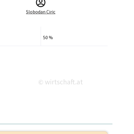
Slobodan Ciric
50 %
wirtschaft.at
©