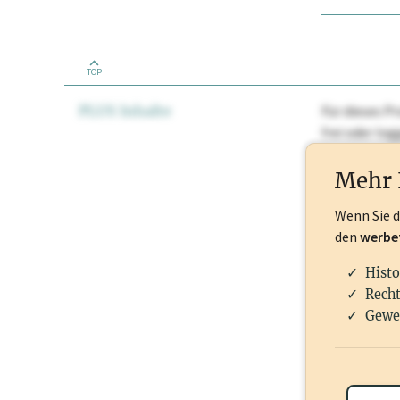
TOP
PLUS Inhalte
Für dieses Pr
frei oder lo
Nationale Ma
Mehr 
Wenn Sie 
den
werbe
Histo
Recht
Gewe