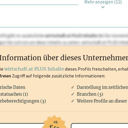
Mehr anzeigen (12)
ofil gibt es zusätzliche
wirtschaft.at PLUS Inhalte
die Sie momenta
ggen Sie sich ein um diese Inhalte zu sehen. wirtschaft.at PLUS I
rken, Patente, Rechtstatsachen, OTS-Aussendungen, und viele m
Information über dieses Unternehme
die
wirtschaft.at PLUS Inhalte
dieses Profils freischalten, erha
freien
Zugriff auf folgende zusätzliche Informationen:
rische Daten
Darstellung im zeitliche
statsachen (1)
Branchen (3)
rbeberechtigungen (3)
Weitere Profile an dieser
ab
€ 50