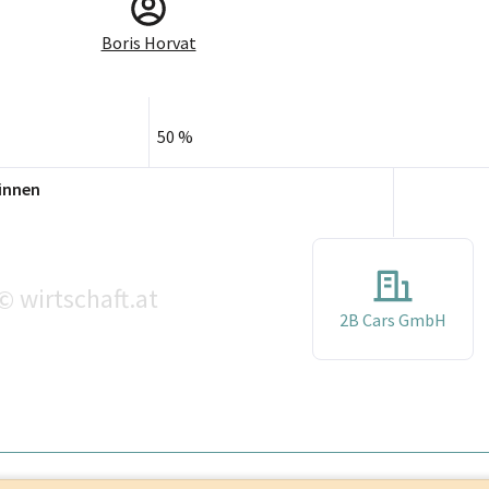
Boris Horvat
50 %
innen
wirtschaft.at
©
2B Cars GmbH