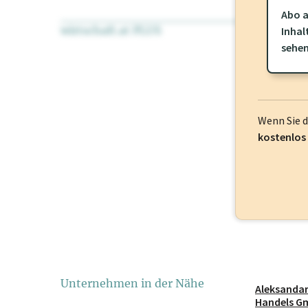
Abo a
wirtschaft.at PLUS
Für dieses Pr
Inhal
frei oder log
sehe
Wenn Sie 
kostenlos
Unternehmen in der Nähe
Aleksandar
Handels G