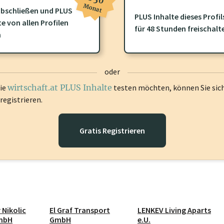
Monat
bschließen und PLUS
PLUS Inhalte dieses Profil
ofil gibt es zusätzliche
wirtschaft.at PLUS Inhalte
die Sie momenta
te von allen Profilen
für 48 Stunden freischalt
gen Sie sich ein um diese Inhalte zu sehen.
n
oder
die
wirtschaft.at PLUS Inhalte
testen möchten, können Sie sic
registrieren.
Gratis Registrieren
 Nikolic
El Graf Transport
LENKEV Living Aparts
mbH
GmbH
e.U.