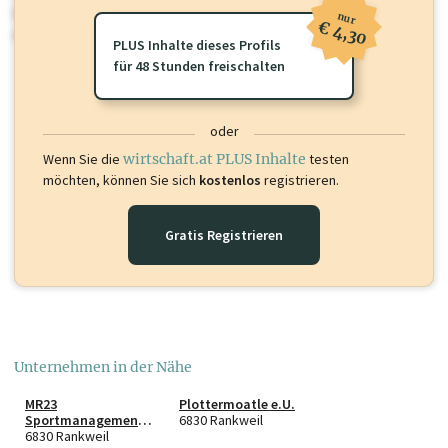
Sie momentan nicht einsehen können. Schalten Sie dieses Profil frei
nur
€ 4,30
oder loggen Sie sich ein um diese Inhalte zu sehen.
PLUS Inhalte dieses Profils
für 48 Stunden freischalten
oder
Wenn Sie die
wirtschaft.at PLUS Inhalte
testen
möchten, können Sie sich
kostenlos
registrieren.
Gratis Registrieren
Unternehmen in der Nähe
MR23
Plottermoatle e.U.
Sportmanagement
6830 Rankweil
GmbH
6830 Rankweil