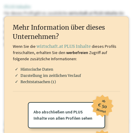
PLUS Inhalte
Für dieses Profil gibt es zusätzliche
wirtschaft.at PLUS Inhalte
die
Sie momentan nicht einsehen können. Schalten Sie dieses Profil frei
oder loggen Sie sich ein um diese Inhalte zu sehen. wirtschaft.at PLUS
Mehr Information über dieses
Inhalte sind unter anderem Gewerbeberechtigungen, Nationale
Unternehmen?
Marken, Patente, Rechtstatsachen, OTS-Aussendungen, und viele
mehr.
Wenn Sie die
wirtschaft.at PLUS Inhalte
dieses Profils
freischalten, erhalten Sie den
werbefreien
Zugriff auf
folgende zusätzliche Informationen:
Historische Daten
Darstellung im zeitlichen Verlauf
Rechtstatsachen (1)
ab
€ 50
Monat
Abo abschließen und PLUS
Inhalte von allen Profilen sehen
wirtschaft.at PLUS
Für dieses Profil gibt es zusätzliche
wirtschaft.at PLUS Inhalte
die