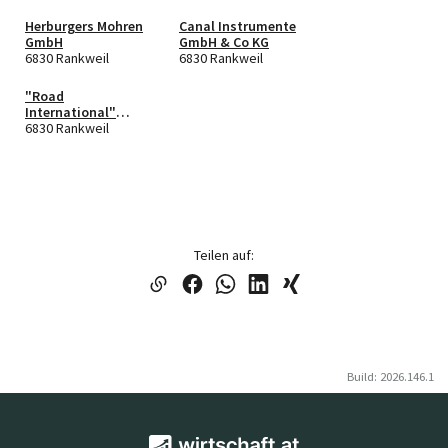
Herburgers Mohren
Canal Instrumente
GmbH
GmbH & Co KG
6830 Rankweil
6830 Rankweil
"Road
International"
transport and
6830 Rankweil
logistics GmbH
Teilen auf:
Build: 2026.146.1