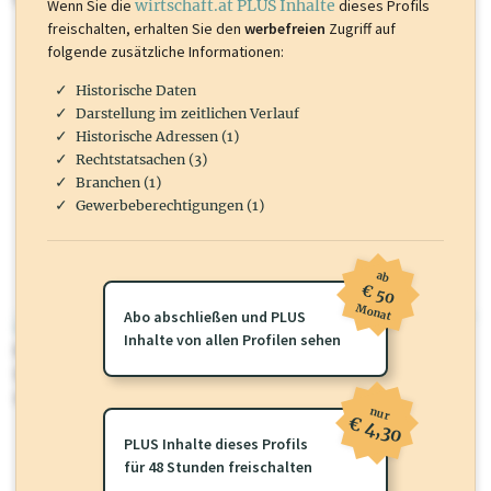
Wenn Sie die
wirtschaft.at PLUS Inhalte
dieses Profils
freischalten, erhalten Sie den
werbefreien
Zugriff auf
folgende zusätzliche Informationen:
Historische Daten
Darstellung im zeitlichen Verlauf
Historische Adressen (1)
Rechtstatsachen (3)
Branchen (1)
Gewerbeberechtigungen (1)
ab
€ 50
Monat
Abo abschließen und PLUS
wirtschaft.at PLUS
Inhalte von allen Profilen sehen
Für dieses Profil gibt es zusätzliche
wirtschaft.at PLUS Inhalte
die
Sie momentan nicht einsehen können. Schalten Sie dieses Profil frei
oder loggen Sie sich ein um diese Inhalte zu sehen.
nur
€ 4,30
PLUS Inhalte dieses Profils
für 48 Stunden freischalten