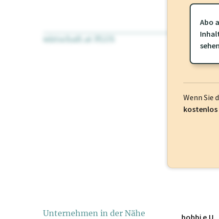
Abo a
Inhal
wirtschaft.at PLUS
Für dieses Pr
sehe
frei oder log
Wenn Sie 
kostenlos
Unternehmen in der Nähe
bobbi e.U.