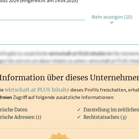
uss 2024 (eingereicht am 14.09.2025)
Mehr anzeigen (10)
ofil gibt es zusätzliche
wirtschaft.at PLUS Inhalte
die Sie momenta
ggen Sie sich ein um diese Inhalte zu sehen. wirtschaft.at PLUS I
rken, Patente, Rechtstatsachen, OTS-Aussendungen, und viele m
Information über dieses Unternehme
die
wirtschaft.at PLUS Inhalte
dieses Profils freischalten, erha
freien
Zugriff auf folgende zusätzliche Informationen:
rische Daten
Darstellung im zeitliche
rische Adressen (1)
Rechtstatsachen (3)