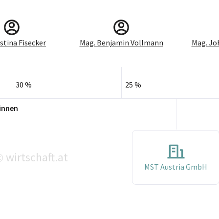
istina Fisecker
Mag. Benjamin Vollmann
Mag. Jo
30 %
25 %
innen
wirtschaft.at
©
MST Austria GmbH