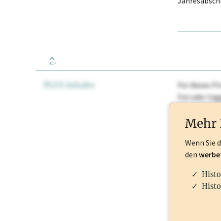
Jahresabschl
TOP
PLUS Inhalte
Für dieses Pr
frei oder lo
Nationale Ma
Mehr 
Wenn Sie 
den
werbe
Histo
Histo