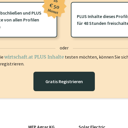
ab
€ 50
Monat
bschließen und PLUS
PLUS Inhalte dieses Profil
te von allen Profilen
ofil gibt es zusätzliche
wirtschaft.at PLUS Inhalte
die Sie momenta
für 48 Stunden freischalt
n
gen Sie sich ein um diese Inhalte zu sehen.
oder
die
wirtschaft.at PLUS Inhalte
testen möchten, können Sie sic
registrieren.
Gratis Registrieren
MFP Agrar KG
Solar Electric