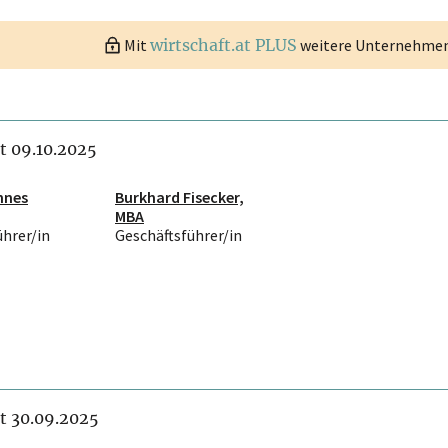
Mit
wirtschaft.at PLUS
weitere Unternehmen 
it 09.10.2025
nnes
Burkhard Fisecker,
MBA
ührer/in
Geschäftsführer/in
it 30.09.2025