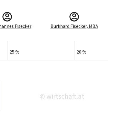
hannes Fisecker
Burkhard Fisecker, MBA
25 %
20 %
wirtschaft.at
©