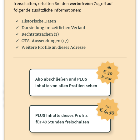
freischalten, erhalten Sie den
werbefreien
Zugriff auf
folgende zusätzliche Informationen:
Historische Daten
Darstellung im zeitlichen Verlauf
Rechtstatsachen (1)
OTS-Aussendungen (17)
Weitere Profile an dieser Adresse
ab
€ 50
Monat
Abo abschließen und PLUS
wirtschaft.at PLUS
Inhalte von allen Profilen sehen
Für dieses Profil gibt es zusätzliche
wirtschaft.at PLUS Inhalte
die
Sie momentan nicht einsehen können. Schalten Sie dieses Profil frei
oder loggen Sie sich ein um diese Inhalte zu sehen.
nur
€ 4,30
PLUS Inhalte dieses Profils
für 48 Stunden freischalten