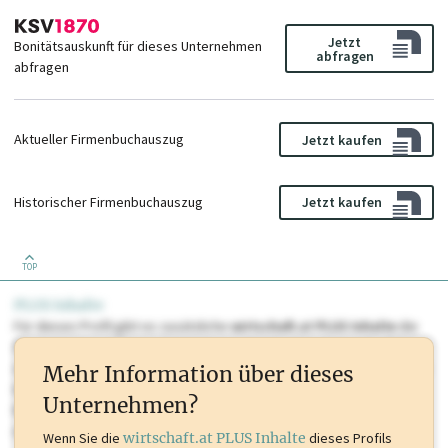
Jetzt
Bonitätsauskunft für dieses Unternehmen
abfragen
abfragen
Aktueller Firmenbuchauszug
Jetzt kaufen
Historischer Firmenbuchauszug
Jetzt kaufen
TOP
PLUS Inhalte
Für dieses Profil gibt es zusätzliche
wirtschaft.at PLUS Inhalte
die
Sie momentan nicht einsehen können. Schalten Sie dieses Profil frei
oder loggen Sie sich ein um diese Inhalte zu sehen. wirtschaft.at PLUS
Mehr Information über dieses
Inhalte sind unter anderem Gewerbeberechtigungen, Nationale
Unternehmen?
Marken, Patente, Rechtstatsachen, OTS-Aussendungen, und viele
mehr.
Wenn Sie die
wirtschaft.at PLUS Inhalte
dieses Profils