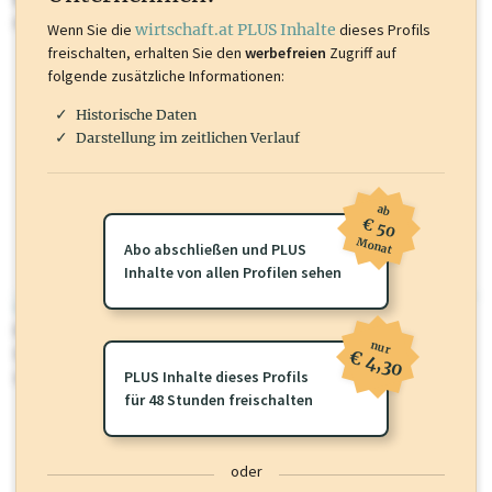
mehr.
Wenn Sie die
wirtschaft.at PLUS Inhalte
dieses Profils
freischalten, erhalten Sie den
werbefreien
Zugriff auf
folgende zusätzliche Informationen:
Historische Daten
Darstellung im zeitlichen Verlauf
ab
€ 50
Monat
Abo abschließen und PLUS
Inhalte von allen Profilen sehen
wirtschaft.at PLUS
Für dieses Profil gibt es zusätzliche
wirtschaft.at PLUS Inhalte
die
nur
Sie momentan nicht einsehen können. Schalten Sie dieses Profil frei
€ 4,30
oder loggen Sie sich ein um diese Inhalte zu sehen.
PLUS Inhalte dieses Profils
für 48 Stunden freischalten
oder